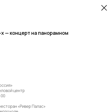
-х — концерт на панорамном
оссия»
еловой центр
:00
ресторан «Ривер Палас»
теплоходе.