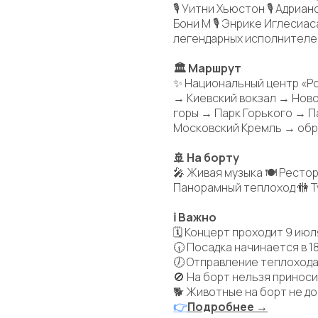
🎙 Уитни Хьюстон 🎙 Адриан
Бони М 🎙 Энрике Иглесиаса
легендарных исполнителе
🏛 Маршрут
✨ Национальный центр «Р
→ Киевский вокзал → Нов
горы → Парк Горького → П
Московский Кремль → обр
🚢 На борту
🎤 Живая музыка 🍽 Ресто
Панорамный теплоход 🚻 
ℹ Важно
🗓 Концерт проходит 9 июл
🕡 Посадка начинается в 18
🕖 Отправление теплохода 
🚫 На борт нельзя приноси
🐕 Животные на борт не д
👉
Подробнее →