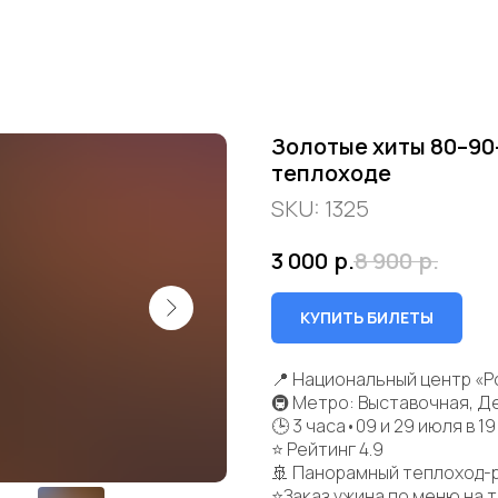
Золотые хиты 80–90
теплоходе
SKU:
1325
3 000
р.
8 900
р.
КУПИТЬ БИЛЕТЫ
📍 Национальный центр «Р
🚇 Метро: Выставочная, Д
🕒 3 часа•09 и 29 июля в 19
⭐ Рейтинг 4.9
🚢 Панорамный теплоход-
⭐Заказ ужина по меню на 