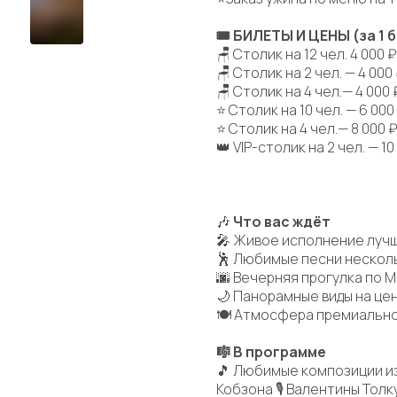
🎟 БИЛЕТЫ И ЦЕНЫ (за 1 
🪑 Столик на 12 чел. 4 000 ₽
🪑 Столик на 2 чел. — 4 000
🪑 Столик на 4 чел.— 4 000 
⭐ Столик на 10 чел. — 6 000
⭐ Столик на 4 чел.— 8 000 
👑 VIP-столик на 2 чел. — 10
🎶
Что вас ждёт
🎤 Живое исполнение лучш
🕺 Любимые песни нескол
🌆 Вечерняя прогулка по 
🌙 Панорамные виды на це
🍽 Атмосфера премиально
🎼 В программе
🎵 Любимые композиции из
Кобзона 🎙 Валентины Толку