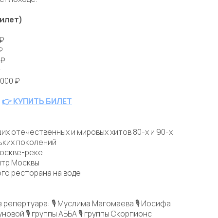
билет)
 ₽
₽
 ₽
₽
 000 ₽
👉 КУПИТЬ БИЛЕТ
их отечественных и мировых хитов 80-х и 90-х
ьких поколений
Москве-реке
нтр Москвы
го ресторана на воде
 репертуара: 🎙 Муслима Магомаева 🎙 Иосифа
новой 🎙 группы АББА 🎙 группы Скорпионс