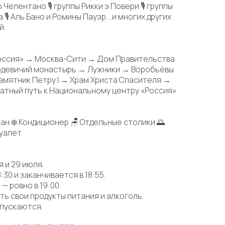
о Челентано 🎙 группы Рикки э Повери 🎙 группы
 🎙 Аль Бано и Ромины Пауэр …и многих других
й.
оссия» → Москва-Сити → Дом Правительства
одевичий монастырь → Лужники → Воробьёвы
амятник Петру I → Храм Христа Спасителя →
атный путь к Национальному центру «Россия»
ран ❄ Кондиционер 🪑 Отдельные столики 🌅
Туалет
я и 29 июля.
:30 и заканчивается в 18:55.
— ровно в 19:00.
ть свои продукты питания и алкоголь.
опускаются.