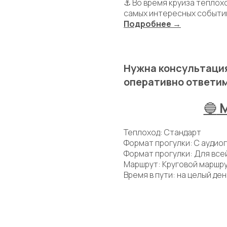
⚓ Во время круиза теплох
самых интересных событи
Подробнее →
Нужна консультация
оперативно ответим
🔵
Теплоход: Стандарт
Формат прогулки: С аудио
Формат прогулки: Для все
Маршрут: Круговой маршр
Время в пути: на целый де