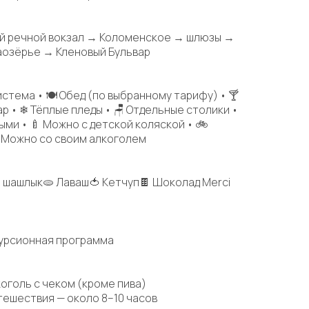
й речной вокзал → Коломенское → шлюзы →
аозёрье → Кленовый Бульвар
система • 🍽 Обед (по выбранному тарифу) • 🍸
р • ❄ Тёплые пледы • 🪑 Отдельные столики •
ыми • 🍼 Можно с детской коляской • 🚲
 Можно со своим алкоголем
й шашлык🫓 Лаваш🍅 Кетчуп🍫 Шоколад Merci
скурсионная программа
оголь с чеком (кроме пива)
ешествия — около 8–10 часов