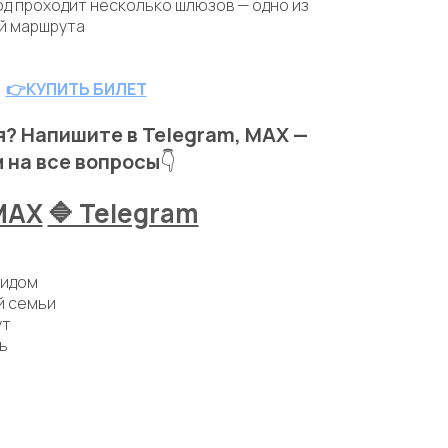
од проходит несколько шлюзов — одно из
й маршрута
👉КУПИТЬ БИЛЕТ
? Напишите в Telegram, MAX —
 на все вопросы
👇
MAX
🔷 Telegram
гидом
й семьи
ут
нь