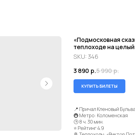
«Подмосковная сказк
теплоходе на целый
SKU:
346
3 890
р.
5 990
р.
КУПИТЬ БИЛЕТЫ
📍 Причал Кленовый Бульв
🚇 Метро: Коломенская
🕒 8 ч. 30 мин.
⭐ Рейтинг 4.9
🚢 Теплоходы: «Виктор По