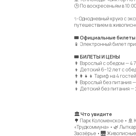
🕒 По воскресеньям в 10:0
✨ Однодневный круиз с эк
путешествием в живописн
🎟 Официальные билеты
📱 Электронный билет при
🎟 БИЛЕТЫ И ЦЕНЫ
👨 Взрослый с обедом — 4 
👦 Детский 6–12 лет с обе
👨‍👩‍👧‍👦 Тариф на 4 госте
👨 Взрослый без питания —
👦 Детский без питания — 
🏛 Что увидите
🌳 Парк Коломенское • 🚢
«Трудкоммуна» • 🌿 Лыткар
Заозёрье • 🌉 Живописны