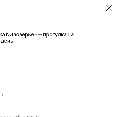
а в Заозерье» — прогулка на
 день
ар
тапов», «Москва-46»