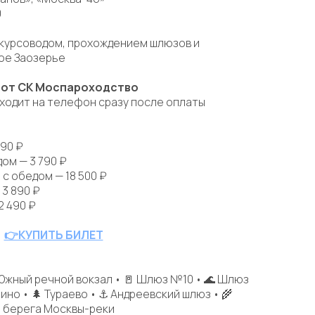
0
скурсоводом, прохождением шлюзов и
ое Заозерье
 от СК Моспароходство
ходит на телефон сразу после оплаты
790 ₽
дом — 3 790 ₽
й с обедом — 18 500 ₽
 3 890 ₽
2 490 ₽
👉КУПИТЬ БИЛЕТ
 Южный речной вокзал • 🚪 Шлюз №10 • 🌊 Шлюз
ино • 🌲 Тураево • ⚓ Андреевский шлюз • 🌾
е берега Москвы-реки