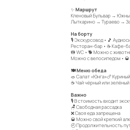
✨
Маршрут
Кленовый Бульвар → Южны
Лыткарино → Тураево → З
На борту
🎙 Экскурсовод • 🎵 Аудио
Ресторан-бар • ☕ Кафе-ба
🚻 WC • 🐕 Можно с животн
Можно с велосипедом • 🥃
🍽 Меню обеда
🥗 Салат «Юнга»🍗 Курины
☕ Чай чёрный или зелёный
Важно
🎙 В стоимость входит эк
🪑 Свободная рассадка
❌ Своя еда запрещена
🥃 Можно свой крепкий алк
🕘 Продолжительность пут