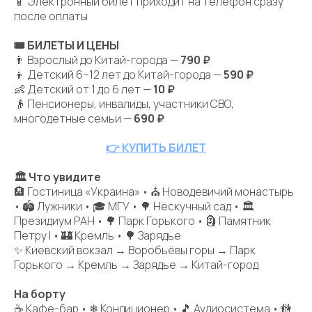
📱 Электронный билет приходит на телефон сразу
после оплаты
🎟 БИЛЕТЫ И ЦЕНЫ
👨 Взрослый до Китай-города —
790 ₽
👦 Детский 6–12 лет до Китай-города —
590 ₽
👶 Детский от 1 до 6 лет —
10 ₽
👴 Пенсионеры, инвалиды, участники СВО,
многодетные семьи —
690 ₽
👉 КУПИТЬ БИЛЕТ
🏛 Что увидите
🏨 Гостиница «Украина» • ⛪ Новодевичий монастырь
• 🏟 Лужники • 🎓 МГУ • 🌳 Нескучный сад • 🏛
Президиум РАН • 🌳 Парк Горького • 🗿 Памятник
Петру I • 🏰 Кремль • 🌳 Зарядье
✨ Киевский вокзал → Воробьёвы горы → Парк
Горького → Кремль → Зарядье → Китай-город
На борту
☕ Кафе-бар • ❄ Кондиционер • 🎵 Аудиосистема • 🚻