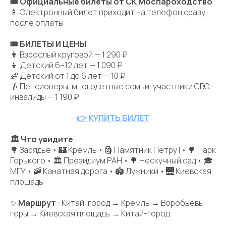
🎟 Официальные билеты от СК Моспароходство
📱 Электронный билет приходит на телефон сразу
после оплаты
🎟 БИЛЕТЫ И ЦЕНЫ
👨 Взрослый круговой — 1 290 ₽
👦 Детский 6–12 лет — 1 090 ₽
👶 Детский от 1 до 6 лет — 10 ₽
👴 Пенсионеры, многодетные семьи, участники СВО,
инвалиды — 1 190 ₽
👉 КУПИТЬ БИЛЕТ
🏛 Что увидите
🌳 Зарядье • 🏰 Кремль • 🗿 Памятник Петру I • 🌳 Парк
Горького • 🏛 Президиум РАН • 🌳 Нескучный сад • 🎓
МГУ • 🚠 Канатная дорога • 🏟 Лужники • 🌉 Киевская
площадь
✨
Маршрут
: Китай-город → Кремль → Воробьёвы
горы → Киевская площадь → Китай-город