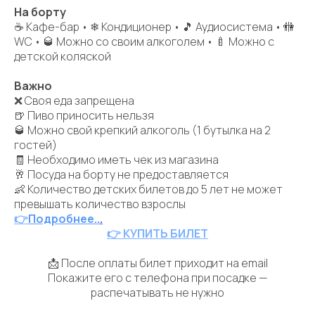
На борту
☕ Кафе-бар • ❄ Кондиционер • 🎵 Аудиосистема • 🚻
WC • 🥃 Можно со своим алкоголем • 🍼 Можно с
детской коляской
Важно
❌ Своя еда запрещена
🍺 Пиво приносить нельзя
🥃 Можно свой крепкий алкоголь (1 бутылка на 2
гостей)
🧾 Необходимо иметь чек из магазина
🥂 Посуда на борту не предоставляется
👶 Количество детских билетов до 5 лет не может
превышать количество взрослы
👉
Подробнее..
.
👉 КУПИТЬ БИЛЕТ
📩 После оплаты билет приходит на email
Покажите его с телефона при посадке —
распечатывать не нужно