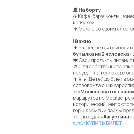
🚢 На борту
☕ Кафе-бар❄ Кондиционер
коляской
🍷 Можно со своим алкого
ℹ Важно
🍷 Разрешается приносить
бутылка на 2 человека
пр
🍽 Свои продукты питания
🥂 Для собственного алк
посуду — на теплоходе он
👨‍👩‍👧 Детей до 5 лет в 
сопровождающих взрослых
✨
«Москва златоглавая
маршрутов по Москве-реке
исторический центр стол
горы, Кремль и парк «Зар
теплоходах
«Августина»
👉
👉 КУПИТЬ БИЛЕТ
→