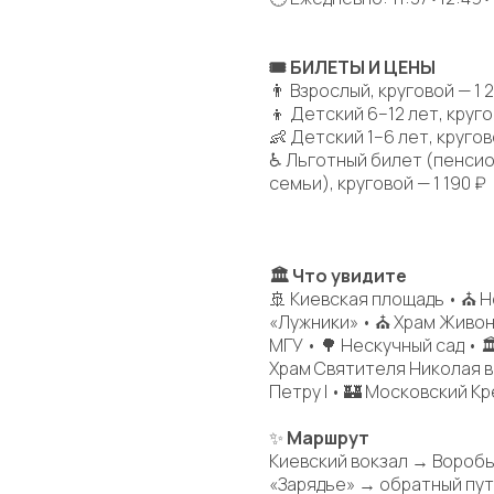
🎟 БИЛЕТЫ И ЦЕНЫ
👨 Взрослый, круговой — 1 
👦 Детский 6–12 лет, круго
👶 Детский 1–6 лет, кругов
♿ Льготный билет (пенсио
семьи), круговой — 1 190 ₽
🏛 Что увидите
🚢 Киевская площадь • ⛪ 
«Лужники» • ⛪ Храм Живон
МГУ • 🌳 Нескучный сад • 
Храм Святителя Николая в 
Петру I • 🏰 Московский Кр
✨
Маршрут
Киевский вокзал → Вороб
«Зарядье» → обратный пут