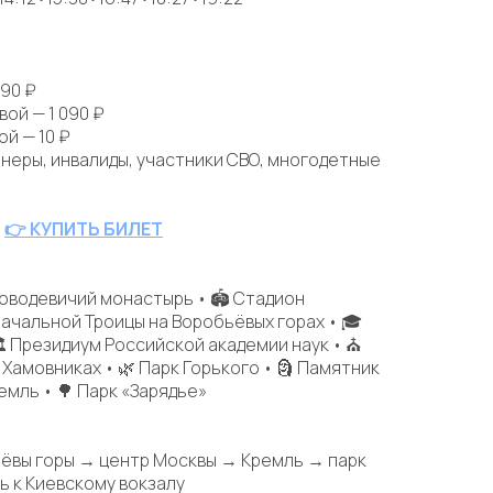
290 ₽
вой — 1 090 ₽
ой — 10 ₽
неры, инвалиды, участники СВО, многодетные
👉 КУПИТЬ БИЛЕТ
Новодевичий монастырь • 🏟 Стадион
ачальной Троицы на Воробьёвых горах • 🎓
🏛 Президиум Российской академии наук • ⛪
Хамовниках • 🌿 Парк Горького • 🗿 Памятник
емль • 🌳 Парк «Зарядье»
ьёвы горы → центр Москвы → Кремль → парк
ь к Киевскому вокзалу