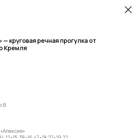
 — круговая речная прогулка от
до Кремля
р B
 «Алексия»
14:12•15:38•16:47•18:27•19:22