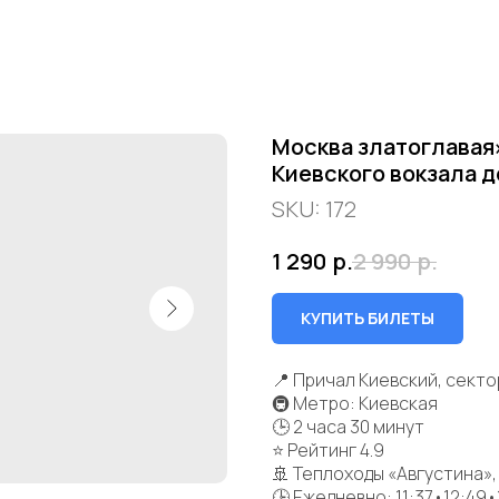
Москва златоглавая»
Киевского вокзала 
SKU:
172
1 290
р.
2 990
р.
КУПИТЬ БИЛЕТЫ
📍 Причал Киевский, секто
🚇 Метро: Киевская
🕒 2 часа 30 минут
⭐ Рейтинг 4.9
🚢 Теплоходы «Августина»,
🕒 Ежедневно: 11:37•12:49•