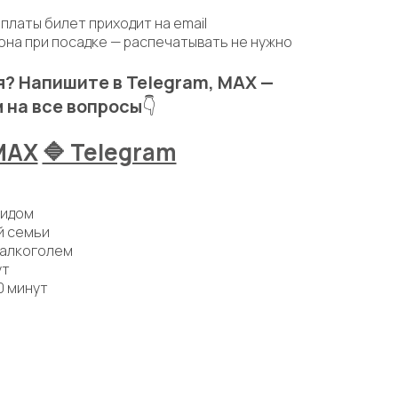
платы билет приходит на email
она при посадке — распечатывать не нужно
? Напишите в Telegram, MAX —
 на все вопросы
👇
MAX
🔷 Telegram
гидом
й семьи
 алкоголем
ут
0 минут