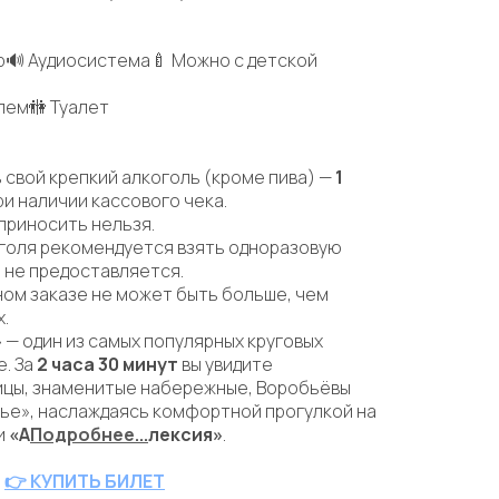
🔊 Аудиосистема🍼 Можно с детской
лем🚻 Туалет
 свой крепкий алкоголь (кроме пива) —
1
и наличии кассового чека.
 приносить нельзя.
оголя рекомендуется взять одноразовую
а не предоставляется.
одном заказе не может быть больше, чем
.
»
— один из самых популярных круговых
. За
2 часа 30 минут
вы увидите
ицы, знаменитые набережные, Воробьёвы
ядье», наслаждаясь комфортной прогулкой на
и
«А
Подробнее...
лексия»
.
👉 КУПИТЬ БИЛЕТ