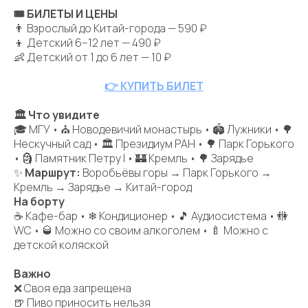
🎟 БИЛЕТЫ И ЦЕНЫ
👨 Взрослый до Китай-города — 590 ₽
👦 Детский 6–12 лет — 490 ₽
👶 Детский от 1 до 6 лет — 10 ₽
👉 КУПИТЬ БИЛЕТ
🏛 Что увидите
🎓 МГУ • ⛪ Новодевичий монастырь • 🏟 Лужники • 🌳
Нескучный сад • 🏛 Президиум РАН • 🌳 Парк Горького
• 🗿 Памятник Петру I • 🏰 Кремль • 🌳 Зарядье
✨
Маршрут:
Воробьёвы горы → Парк Горького →
Кремль → Зарядье → Китай-город
На борту
☕ Кафе-бар • ❄ Кондиционер • 🎵 Аудиосистема • 🚻
WC • 🥃 Можно со своим алкоголем • 🍼 Можно с
детской коляской
Важно
❌ Своя еда запрещена
🍺 Пиво приносить нельзя