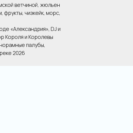
рмской ветчиной, жюльен
, фрукты, чизкейк, морс,
оде «Александрия», DJ и
ор Короля и Королевы
анорамные палубы,
-реке 2026