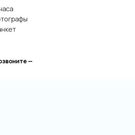
 часа
фотографы
анкет
озвоните —