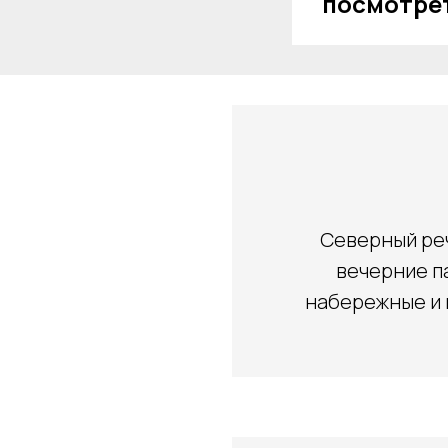
посмотрет
Северный реч
вечерние п
набережные и 
Купить билеты