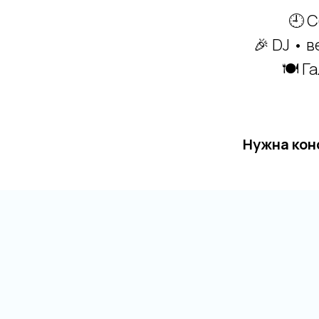
🕘 С
🎉 DJ • 
🍽 Г
Нужна кон