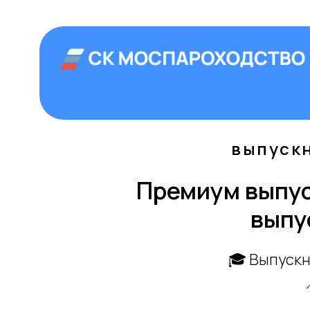
+7 (499) 992
Аренда теплоход
Главная
›
Мероприятия
›
Выпускной
выпускн
Премиум выпус
выпус
🎓 Выпуск