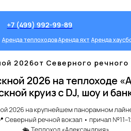
Оставить заявк
-99-89
ов
Аренда яхт
Аренда хаусботов
Речные прогулки
Мини-Круизы
ой 2026от Северного речного
кной 2026 на теплоходе «
кной круиз с DJ, шоу и ба
ной 2026 на крупнейшем панорамном лайн
📍 Северный речной вокзал • причал №11–1
🛳 Теплоход «Александрия»