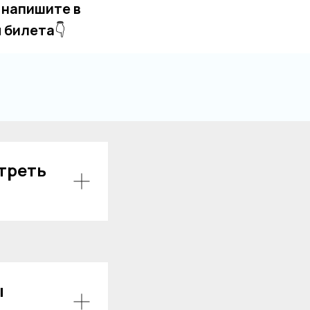
 напишите в
 билета
👇
отреть
ы