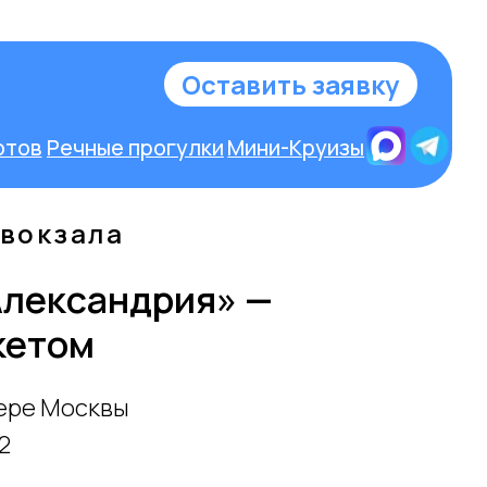
у
 вокзала
Александрия» —
нкетом
ере Москвы
2