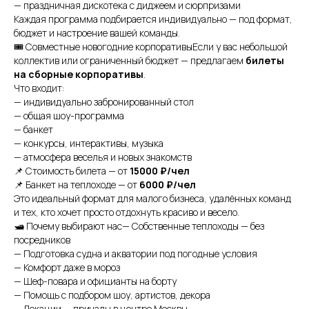
+7
— праздничная дискотека с диджеем и сюрпризами
Каждая программа подбирается индивидуально — под формат,
бюджет и настроение вашей команды.
Я даю согласие на обработку моих
персональных данных на условиях
🎟️ Совместные новогодние корпоративыЕсли у вас небольшой
Согласия
и подтверждаю, что
коллектив или ограниченный бюджет — предлагаем
билеты
ознакомлен(а) с
Политикой обработки
на сборные корпоративы
.
персональных данных
.
Что входит:
— индивидуально забронированный стол
Отправить
— общая шоу-программа
— банкет
— конкурсы, интерактивы, музыка
— атмосфера веселья и новых знакомств
📌 Стоимость билета — от
15000 ₽/чел
📌 Банкет на теплоходе — от
6000 ₽/чел
Это идеальный формат для малого бизнеса, удалённых команд
и тех, кто хочет просто отдохнуть красиво и весело.
🛥️ Почему выбирают нас— Собственные теплоходы — без
посредников
— Подготовка судна и акватории под погодные условия
— Комфорт даже в мороз
— Шеф-повара и официанты на борту
— Помощь с подбором шоу, артистов, декора
— Локации — причалы в центре Москвы