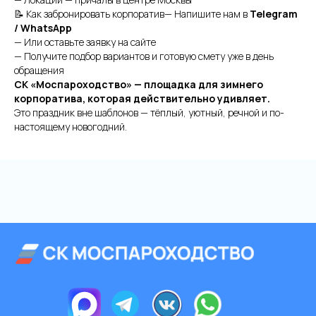
📝 Как забронировать корпоратив— Напишите нам в
Telegram
/ WhatsApp
— Или оставьте заявку на сайте
— Получите подбор вариантов и готовую смету уже в день
обращения
СК «Моспароходство» — площадка для зимнего
корпоратива, которая действительно удивляет.
Аренда теплоходов
Контакты
Это праздник вне шаблонов — тёплый, уютный, речной и по-
настоящему новогодний.
Речные прогулки
О компании
Аренда яхт
История компании
VK
VIP КРУИЗЫ
+7 (499) 376 86-96
Yo
Мероприятия
Ru
Выпускной
+7 (499) 992 99-89
Расписание
Покровский бульвар,
8с2А, Москва, 109028
ИП Зимин Дмитрий Вячеславович
ИНН 631625216995
Пользовательское соглашение