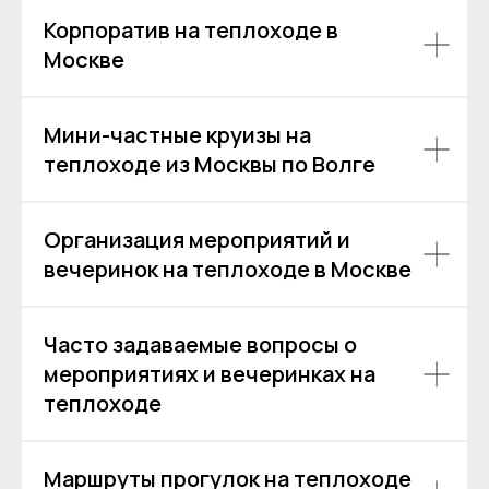
Корпоратив на теплоходе в
Москве
Мини-частные круизы на
Аренда теплоходов
Контакты
теплоходе из Москвы по Волге
Речные прогулки
О компании
Аренда яхт
История компании
VK
VIP КРУИЗЫ
Организация мероприятий и
+7 (499) 376 86-96
Yo
Мероприятия
вечеринок на теплоходе в Москве
Ru
Выпускной
+7 (499) 992 99-89
Расписание
Покровский бульвар,
Часто задаваемые вопросы о
8с2А, Москва, 109028
мероприятиях и вечеринках на
ИП Зимин Дмитрий Вячеславович
теплоходе
ИНН 631625216995
Пользовательское соглашение
Политика обработки персональных данных
Маршруты прогулок на теплоходе