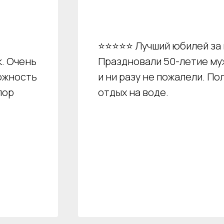
⭐⭐⭐⭐⭐ Лучший юбилей за 
. Очень
Праздновали 50-летие му
ожность
и ни разу не пожалели. По
пор
отдых на воде.