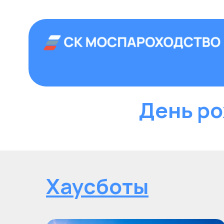
+7 (499) 992
Аренда теплоход
Главная
›
Теплоходы
›
Хаусботы
›
Ден
День ро
Хаусботы