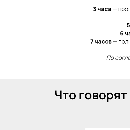
3 часа
— прог
5
6 ч
7 часов
— пол
По согл
Что говорят