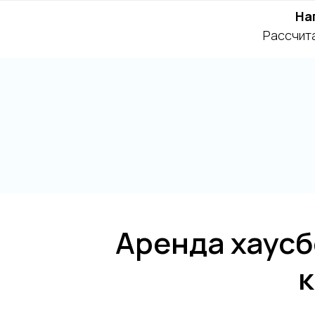
На
Рассчита
Аренда хаусб
к