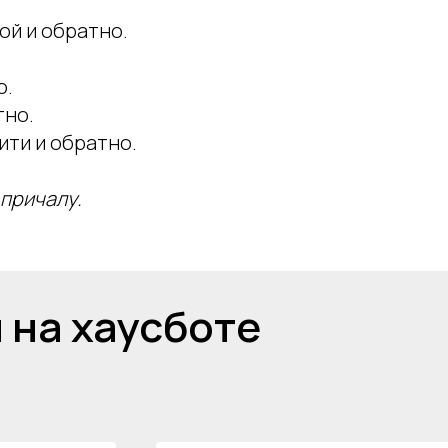
ой и обратно.
о.
тно.
ти и обратно.
причалу.
 на хаусботе