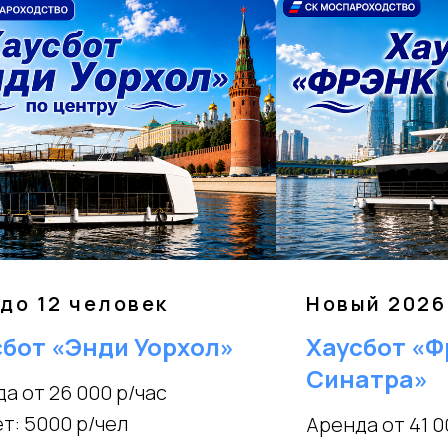
до 12 человек
Новый 2026 
сбот «Энди Уорхол»
Хаусбот «Ф
Синатра»
а от 26 000 р/час
т: 5000 р/чел
Аренда от 41 0