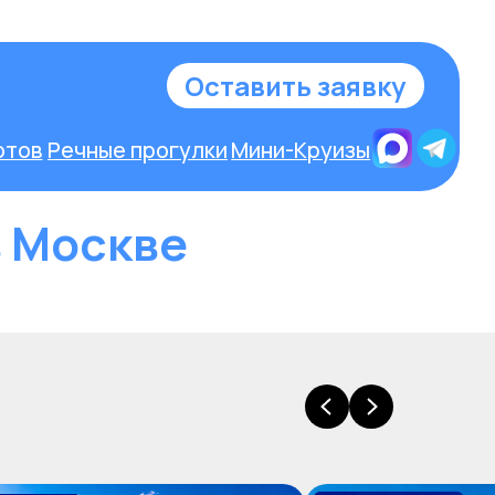
у
в Москве