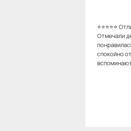
⭐⭐⭐⭐⭐ Отли
Отмечали де
понравилас
спокойно от
вспоминают