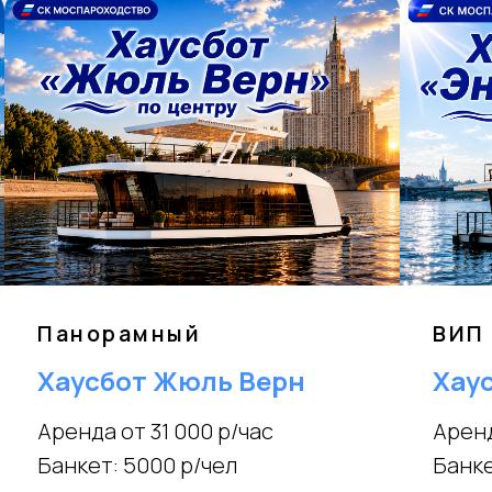
Панорамный
ВИП 
Хаусбот Жюль Верн
Хау
Аренда от 31 000 р/час
Аренд
Банкет: 5000 р/чел
Банке