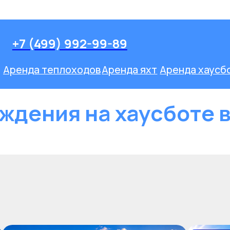
Оставить заявк
-99-89
ов
Аренда яхт
Аренда хаусботов
Речные прогулки
Мини-Круизы
ь рождения на хаусботе в
ждения на хаусботе 