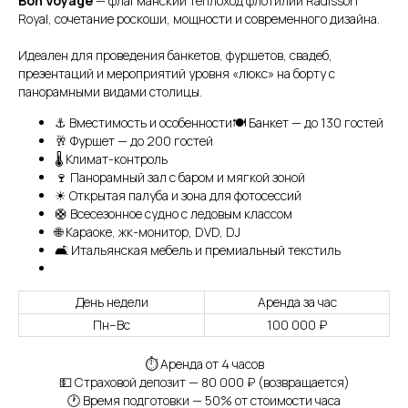
Bon Voyage
— флагманский теплоход флотилии Radisson
Royal, сочетание роскоши, мощности и современного дизайна.
⠀
Идеален для проведения банкетов, фуршетов, свадеб,
презентаций и мероприятий уровня «люкс» на борту с
панорамными видами столицы.
⚓ Вместимость и особенности🍽 Банкет — до 130 гостей
🥂 Фуршет — до 200 гостей
🌡 Климат-контроль
🍷 Панорамный зал с баром и мягкой зоной
☀ Открытая палуба и зона для фотосессий
🛟 Всесезонное судно с ледовым классом
🌐 Караоке, жк-монитор, DVD, DJ
🛋 Итальянская мебель и премиальный текстиль
День недели
Аренда за час
Пн–Вс
100 000 ₽
⏱ Аренда от 4 часов
💵 Страховой депозит — 80 000 ₽ (возвращается)
🕐 Время подготовки — 50% от стоимости часа