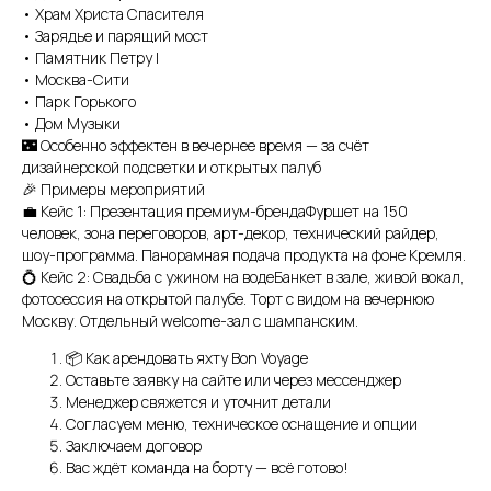
ознакомлен(а) с
Политикой обработки
• Храм Христа Спасителя
персональных данных
.
• Зарядье и парящий мост
• Памятник Петру I
Отправить
• Москва-Сити
• Парк Горького
• Дом Музыки
🌃 Особенно эффектен в вечернее время — за счёт
дизайнерской подсветки и открытых палуб
🎉 Примеры мероприятий
💼 Кейс 1: Презентация премиум-брендаФуршет на 150
человек, зона переговоров, арт-декор, технический райдер,
шоу-программа. Панорамная подача продукта на фоне Кремля.
💍 Кейс 2: Свадьба с ужином на водеБанкет в зале, живой вокал,
фотосессия на открытой палубе. Торт с видом на вечернюю
Москву. Отдельный welcome-зал с шампанским.
📦 Как арендовать яхту Bon Voyage
Оставьте заявку на сайте или через мессенджер
Менеджер свяжется и уточнит детали
Согласуем меню, техническое оснащение и опции
Заключаем договор
Вас ждёт команда на борту — всё готово!