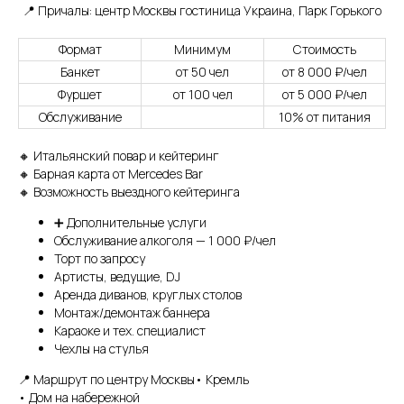
📍 Причалы: центр Москвы гостиница Украина, Парк Горького
Формат
Минимум
Стоимость
Банкет
от 50 чел
от 8 000 ₽/чел
Фуршет
от 100 чел
от 5 000 ₽/чел
Обслуживание
10% от питания
🔸 Итальянский повар и кейтеринг
🔸 Барная карта от Mercedes Bar
🔸 Возможность выездного кейтеринга
➕ Дополнительные услуги
Остались вопросы?
Обслуживание алкоголя — 1 000 ₽/чел
Торт по запросу
Артисты, ведущие, DJ
Аренда диванов, круглых столов
Монтаж/демонтаж баннера
+7
Караоке и тех. специалист
Чехлы на стулья
Я даю согласие на обработку моих
персональных данных на условиях
📍 Маршрут по центру Москвы• Кремль
Согласия
и подтверждаю, что
• Дом на набережной