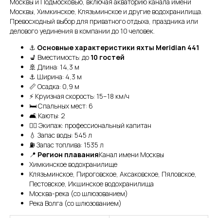
Москвы и Подмосковью, включая акваторию канала имени
Москвы, Химкинское, Клязьминское и другие водохранилища.
Превосходный выбор для приватного отдыха, праздника или
делового уединения в компании до 10 человек.
⚓
Основные характеристики яхты Meridian 441
💺 Вместимость: до
10 гостей
🚢 Длина: 14,3 м
⚓ Ширина: 4,3 м
📏 Осадка: 0,9 м
⚡ Круизная скорость: 15–18 км/ч
🛏 Спальных мест: 6
🛋 Каюты: 2
👨‍✈️ Экипаж: профессиональный капитан
💧 Запас воды: 545 л
⛽ Запас топлива: 1535 л
📍
Регион плавания
Канал имени Москвы
Химкинское водохранилище
Клязьминское, Пироговское, Аксаковское, Пяловское,
Пестовское, Икшинское водохранилища
Москва-река (со шлюзованием)
Река Волга (со шлюзованием)