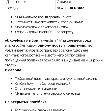
Остались вопросы?
День недели
Стоимость
Все дни
от
40 000 ₽/час
Минимальное время аренды: 2 часа
В стоимость входит капитан, обслуживание
+7
Можно со своим алкоголем и едой
Дополнительные опции — по запросу
Я даю согласие на обработку моих
персональных данных на условиях
🛋
Комфорт на борту
Meridian 441 выделяется среди
Согласия
и подтверждаю, что
аналогов благодаря
одному посту управления
, что
ознакомлен(а) с
Политикой обработки
увеличивает жилое пространство в салоне. Здесь нет
персональных данных
.
капитанского мостика — вместо него расположена
полноценная обеденная зона с мягкими диванами и широким
Отправить
столом.
В салоне:
Г-образный диван, два кресла и журнальный столик
Камбуз (кухня) с бытовой техникой
Спутниковое телевидение
Музыкальная система высокого качества
На открытых палубах:
🧭 Флайбридж (верхняя палуба):