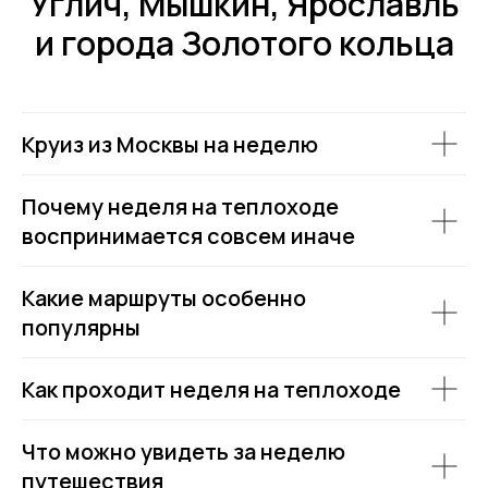
Углич, Мышкин, Ярославль
и города Золотого кольца
Круиз из Москвы на неделю
Почему неделя на теплоходе
Аренда теплоходов
Контакты
воспринимается совсем иначе
Речные прогулки
О компании
Аренда яхт
История компании
VK
VIP КРУИЗЫ
Какие маршруты особенно
+7 (499) 376 86-96
Yo
Мероприятия
популярны
Ru
Выпускной
+7 (499) 992 99-89
Расписание
Как проходит неделя на теплоходе
Покровский бульвар,
8с2А, Москва, 109028
Что можно увидеть за неделю
ИП Зимин Дмитрий Вячеславович
путешествия
ИНН 631625216995