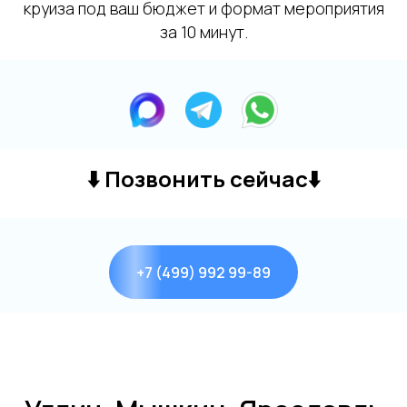
круиза под ваш бюджет и формат мероприятия
за 10 минут.
+7
Я даю согласие на обработку моих
персональных данных на условиях
Согласия
и подтверждаю, что
ознакомлен(а) с
Политикой обработки
персональных данных
.
⬇️
Позвонить сейчас
⬇️
Отправить
+7 (499) 992 99-89