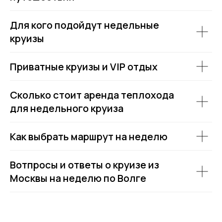
Пользовательское соглашение
Политика обработки персональных данных
Для кого подойдут недельные
Согласие на обработку персональных данных
круизы
Приватные круизы и VIP отдых
Сколько стоит аренда теплохода
для недельного круиза
Как выбрать маршрут на неделю
Вотпросы и ответы о круизе из
Москвы на неделю по Волге