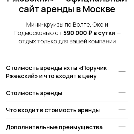
+7 (499) 376 86-96
Yo
Мероприятия
сайт аренды в Москве
Ru
Выпускной
+7 (499) 992 99-89
Расписание
Мини-круизы по Волге, Оке и
Покровский бульвар,
8с2А, Москва, 109028
Подмосковью от
590 000 ₽ в сутки
—
отдых только для вашей компании
ИП Зимин Дмитрий Вячеславович
ИНН 631625216995
Пользовательское соглашение
Политика обработки персональных данных
Стоимость аренды яхты «Поручик
Согласие на обработку персональных данных
Ржевский» и что входит в цену
Стоимость аренды
Что входит в стоимость аренды
Дополнительные преимущества