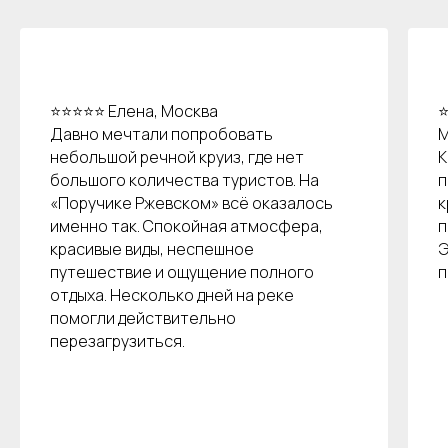
⭐⭐⭐⭐⭐ Елена, Москва
⭐
Остались вопросы?
Давно мечтали попробовать
М
небольшой речной круиз, где нет
К
большого количества туристов. На
п
«Поручике Ржевском» всё оказалось
к
+7
именно так. Спокойная атмосфера,
п
красивые виды, неспешное
Э
Я даю согласие на обработку моих
персональных данных на условиях
путешествие и ощущение полного
п
Согласия
и подтверждаю, что
отдыха. Несколько дней на реке
ознакомлен(а) с
Политикой обработки
персональных данных
.
помогли действительно
перезагрузиться.
Отправить