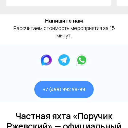
Напишите нам
Рассчитаем стоимость мероприятия за 15
минут.
+7 (499) 992 99-89
Аренда теплоходов
Контакты
Речные прогулки
О компании
Частная яхта «Поручик
Аренда яхт
История компании
Ржевский» — официальный
VK
VIP КРУИЗЫ