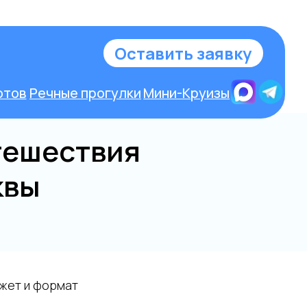
у
тешествия
квы
джет и формат