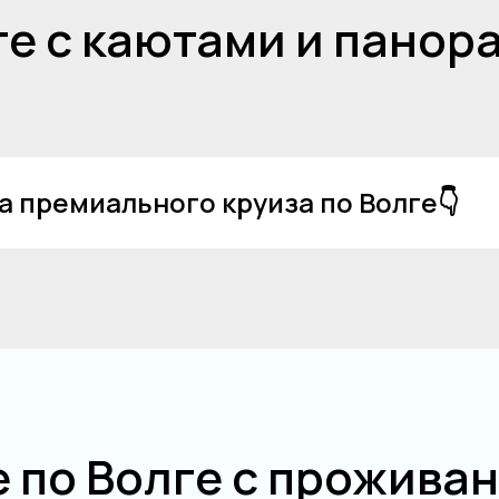
ге с каютами и пано
 премиального круиза по Волге👇
 по Волге с проживан