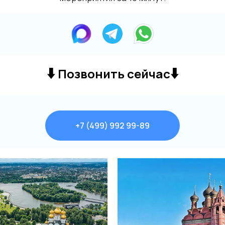
⬇️
⬇️
Позвонить сейчас
+7 (499) 992 99-89