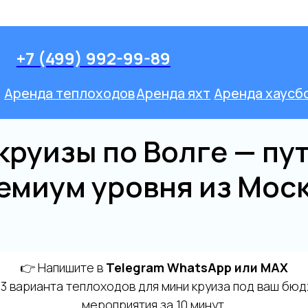
Оставить заявк
-99-89
ов
Аренда яхт
Аренда хаусботов
Речные прогулки
Мини-Круизы
круизы по Волге — пу
емиум уровня из Мос
👉 Напишите в
Telegram WhatsApp или MAX
 варианта теплоходов для мини круиза под ваш бю
мероприятия за 10 минут.