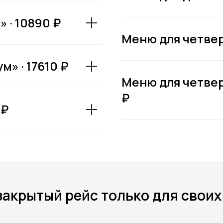
пить билет
 · 10890 ₽
Меню для четверы
» · 17610 ₽
Меню для четвер
₽
 ₽
закрытый рейс только для своих