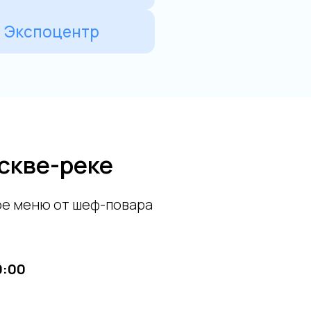
оскве-реке
ое меню от шеф-повара
0:00