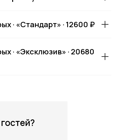
х · «Стандарт» · 12600 ₽
ых · «Эксклюзив» · 20680
 гостей?