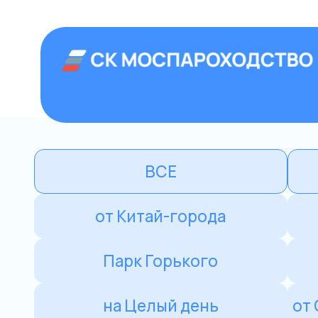
+7 (499) 992
Аренда теплоход
Главная
›
Прогулки на теплоходе
›
Рест
ВСЕ
Сегодня/За
от Китай-города
мимо Кре
Парк Горького
от Крымского
на Целый день
от Северного речн
Морис
Речной трам