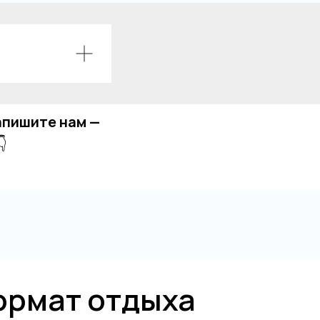
апишите нам —
👇
ормат отдыха