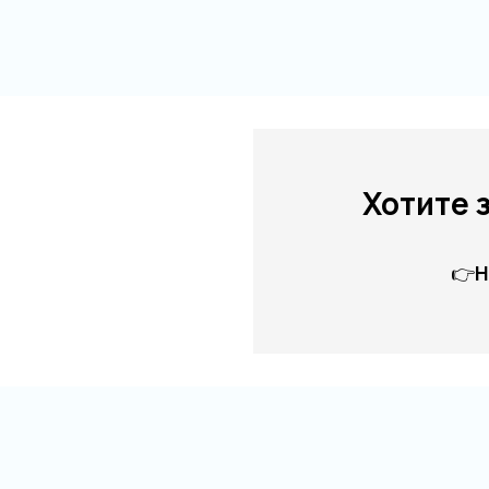
Хотите 
👉
Н