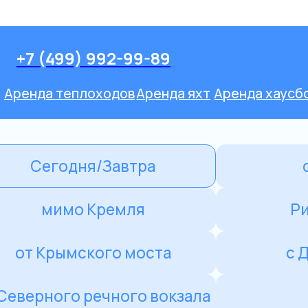
Оставить заявк
-99-89
ов
Аренда яхт
Аренда хаусботов
Речные прогулки
Мини-Круизы
оран на воде Ривер Палас
втра
с Ужином
мля
Ривер Палас
 моста
с Дискотекой
ого вокзала
с Гидом
вайчик
Сити Экспоцентр