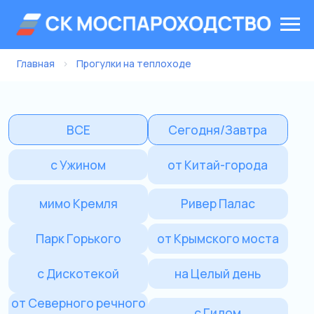
Главная
›
Прогулки на теплоходе
ВСЕ
Сегодня/Завтра
с Ужином
от Китай-города
мимо Кремля
Ривер Палас
Парк Горького
от Крымского моста
с Дискотекой
на Целый день
от Северного речного
с Гидом
вокзала
Морис
Речной трамвайчик
Сити Экспоцентр