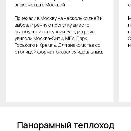
знакомства с Москвой
с
Пользовательское соглашение
Политика обработки персональных данных
Приехали в Москву на несколько дней и
М
Согласие на обработку персональных данных
выбрали речную прогулку вместо
п
автобусной экскурсии. За один рейс
в
увидели Москва-Сити, МГУ, Парк
О
Горького и Кремль. Для знакомства со
и
столицей формат оказался идеальным.
Панорамный теплоход