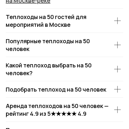
на Москве-реке
Аренда теплоходов
Контакты
Теплоходы на 50 гостей для
Речные прогулки
О компании
мероприятий в Москве
Аренда яхт
История компании
VK
VIP КРУИЗЫ
+7 (499) 376 86-96
Yo
Мероприятия
Популярные теплоходы на 50
Ru
Выпускной
+7 (499) 992 99-89
человек
Расписание
Покровский бульвар,
Какой теплоход выбрать на 50
8с2А, Москва, 109028
человек?
ИП Зимин Дмитрий Вячеславович
ИНН 631625216995
Подобрать теплоход на 50 человек
Пользовательское соглашение
Политика обработки персональных данных
Согласие на обработку персональных данных
Аренда теплоходов на 50 человек —
рейтинг 4.9 из 5★★★★★ 4.9