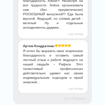
благодарность Алёне!!! Несмотря на
все трудности, Алёна организовала
нам (без преувеличения)
РОСКОШНЫЙ выпускной!!! Еда была
вкусной. Ведущий, по словам детей -
весёлый. Ну и отдельные
аплодисменты диджею...
год назад
Артем Кондратенко
Я хотел бы выразить свою искреннюю
Остались вопросы?
благодарность и оставить самый
лестный отзыв о работе ведущего на
нашей свадьбе – Рафисе. Этот
талантливый профессионал
действительно удивил нас своим
+7
индивидуальным подходом и яркой
энергией....
Я даю согласие на обработку моих
год назад
персональных данных на условиях
Согласия
и подтверждаю, что
Гугл Виджет
ознакомлен(а) с
Политикой обработки
персональных данных
.