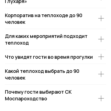
Глухаря»
Покровский бульвар,
8с2А, Москва, 109028
Корпоратив на теплоходе до 90
ИП Зимин Дмитрий Вячеславович
ИНН 631625216995
человек
Пользовательское соглашение
Политика обработки персональных данных
Для каких мероприятий подходит
Согласие на обработку персональных данных
теплоход
Что увидят гости во время прогулки
Какой теплоход выбрать до 90
человек
Почему гости выбирают СК
Моспароходство