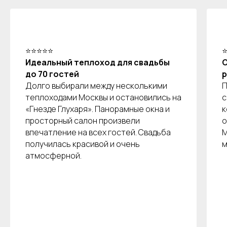
⭐⭐⭐⭐⭐
Идеальный теплоход для свадьбы
О
до 70 гостей
р
Долго выбирали между несколькими
П
теплоходами Москвы и остановились на
с
«Гнезде Глухаря». Панорамные окна и
к
просторный салон произвели
о
впечатление на всех гостей. Свадьба
М
получилась красивой и очень
м
атмосферной.