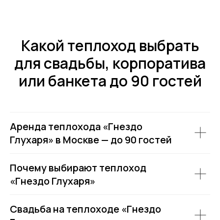
Какой теплоход выбрать
для свадьбы, корпоратива
или банкета до 90 гостей
Аренда теплохода «Гнездо
Аренда теплоходов
Контакты
Глухаря» в Москве — до 90 гостей
Речные прогулки
О компании
Аренда яхт
История компании
Почему выбирают теплоход
VK
VIP КРУИЗЫ
«Гнездо Глухаря»
+7 (499) 376 86-96
Yo
Мероприятия
Ru
Выпускной
+7 (499) 992 99-89
Свадьба на теплоходе «Гнездо
Расписание