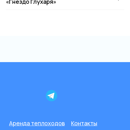
«Гнездо Глухаря»