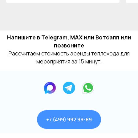
Остались вопросы?
Напишите в Telegram, MAX или Вотсапп или
+7
позвоните
Я даю согласие на обработку моих
Рассчитаем стоимость аренды теплохода для
персональных данных на условиях
мероприятия за 15 минут.
Согласия
и подтверждаю, что
ознакомлен(а) с
Политикой обработки
персональных данных
.
Отправить
+7 (499) 992 99-89