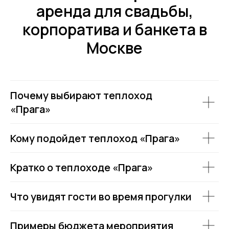
аренда для свадьбы,
корпоратива и банкета в
Москве
Почему выбирают теплоход
«Прага»
Аренда теплоходов
Контакты
Речные прогулки
О компании
Кому подойдет теплоход «Прага»
Аренда яхт
История компании
VK
VIP КРУИЗЫ
+7 (499) 376 86-96
Yo
Мероприятия
Кратко о теплоходе «Прага»
Ru
Выпускной
+7 (499) 992 99-89
Расписание
Что увидят гости во время прогулки
Покровский бульвар,
8с2А, Москва, 109028
Примеры бюджета мероприятия
ИП Зимин Дмитрий Вячеславович