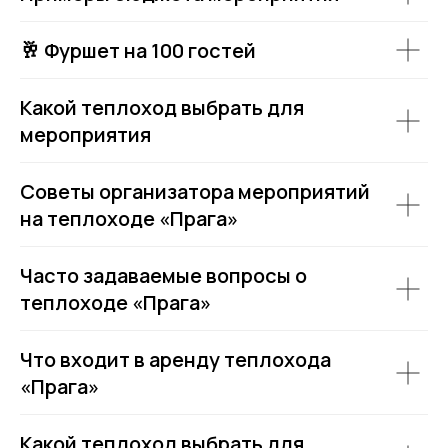
ИНН 631625216995
Пользовательское соглашение
🥂 Фуршет на 100 гостей
Политика обработки персональных данных
Согласие на обработку персональных данных
Какой теплоход выбрать для
мероприятия
Советы организатора мероприятий
на теплоходе «Прага»
Часто задаваемые вопросы о
теплоходе «Прага»
Что входит в аренду теплохода
«Прага»
Какой теплоход выбрать для