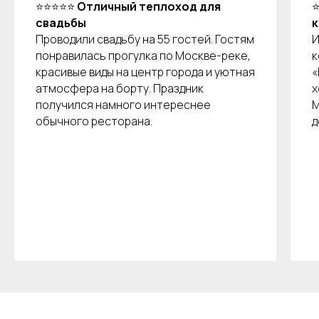
⭐⭐⭐⭐⭐
Отличный теплоход для
свадьбы
к
Проводили свадьбу на 55 гостей. Гостям
И
понравилась прогулка по Москве-реке,
к
красивые виды на центр города и уютная
«
атмосфера на борту. Праздник
х
получился намного интереснее
М
обычного ресторана.
д
Остались вопросы?