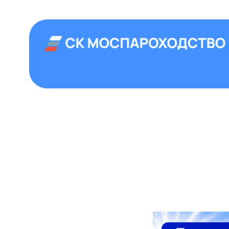
+7 (499) 992
Аренда теплоход
Главная
›
Теплоходы
›
Теплоход Прага