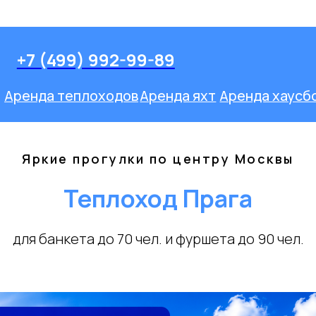
Оставить заявк
-99-89
ов
Аренда яхт
Аренда хаусботов
Речные прогулки
Мини-Круизы
Яркие прогулки по центру Москвы
Теплоход Прага
для банкета до 70 чел. и фуршета до 90 чел.