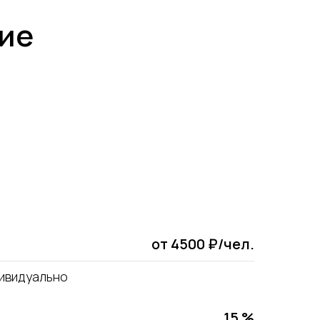
ние
от 4500 ₽/чел.
ивидуально
15 %