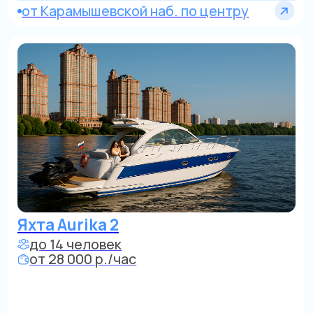
по Строгино и Сев. Бору
Яхта Sunseeker
до 10 человек
от 28 000 р./час
МО и водохранилища