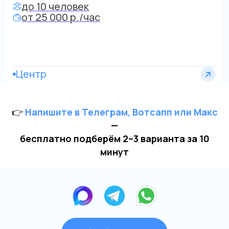
Яхта Aurika 2
до 14 человек
от 28 000 р./час
по Строгино и Сев. Бору
👉
Напишите в Телеграм, Вотсапп или Макс
—
бесплатно подберём 2–3 варианта за 10
минут
Яхта Sunseeker
до 10 человек