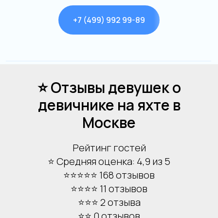
+7 (499) 992 99-89
Остались вопросы?
⭐ Отзывы девушек о
девичнике на яхте в
Москве
Я даю согласие на обработку моих
персональных данных на условиях
Согласия
и подтверждаю, что
Рейтинг гостей
Форма заявки
ознакомлен(а) с
Политикой обработки
персональных данных
.
⭐ Средняя оценка: 4,9 из 5
⭐⭐⭐⭐⭐ 168 отзывов
Отправить
⭐⭐⭐⭐ 11 отзывов
+7
⭐⭐⭐ 2 отзыва
⭐⭐ 0 отзывов
Я даю свое согласие на обработку