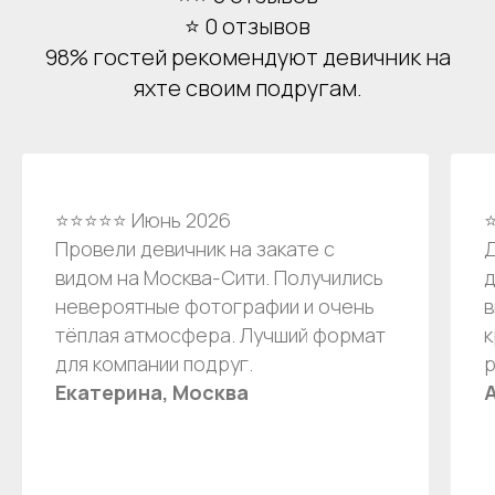
персональных данных
⭐ 0 отзывов
98% гостей рекомендуют девичник на
Отправить
яхте своим подругам.
⭐⭐⭐⭐⭐ Июнь 2026
Провели девичник на закате с
Д
видом на Москва-Сити. Получились
д
невероятные фотографии и очень
в
тёплая атмосфера. Лучший формат
к
для компании подруг.
р
Екатерина, Москва
Аренда теплоходов
Контакты
Речные прогулки
О компании
Аренда яхт
История компании
VK
VIP КРУИЗЫ