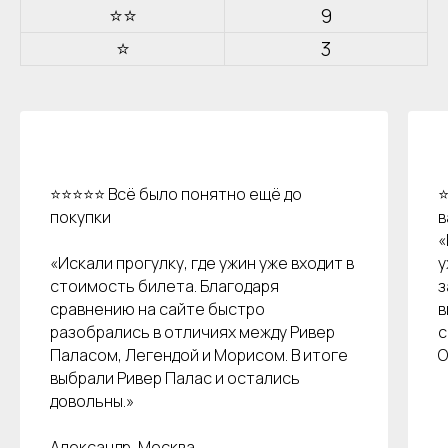
⭐⭐
9
⭐
3
⭐⭐⭐⭐⭐ Всё было понятно ещё до
⭐
покупки
в
«
«Искали прогулку, где ужин уже входит в
у
стоимость билета. Благодаря
з
сравнению на сайте быстро
в
разобрались в отличиях между Ривер
с
Паласом, Легендой и Морисом. В итоге
О
Остались вопросы?
выбрали Ривер Палас и остались
довольны.»
Александр, Москва