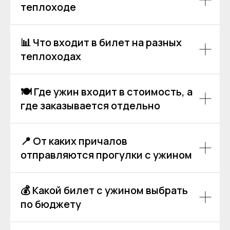
теплоходе
📊 Что входит в билет на разных
теплоходах
Аренда теплоходов
Контакты
🍽 Где ужин входит в стоимость, а
Речные прогулки
О компании
где заказывается отдельно
Аренда яхт
История компании
VK
VIP КРУИЗЫ
+7 (499) 376 86-96
Yo
Мероприятия
📍 От каких причалов
Ru
Выпускной
+7 (499) 992 99-89
отправляются прогулки с ужином
Расписание
Покровский бульвар,
8с2А, Москва, 109028
💰 Какой билет с ужином выбрать
по бюджету
ИП Зимин Дмитрий Вячеславович
ИНН 631625216995
Пользовательское соглашение