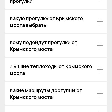
прогулки
+7
Какую прогулку от Крымского
моста выбрать
Я даю согласие на обработку моих
персональных данных на условиях
Согласия
и подтверждаю, что
ознакомлен(а) с
Политикой обработки
Кому подойдут прогулки от
персональных данных
.
Крымского моста
Отправить
Лучшие теплоходы от Крымского
моста
Какие маршруты доступны от
Крымского моста