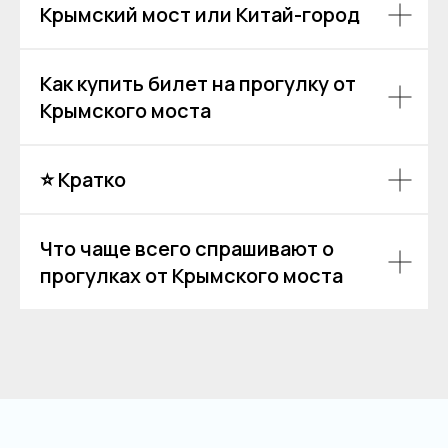
Крымский мост или Китай-город
ИНН 631625216995
Пользовательское соглашение
Политика обработки персональных данных
Как купить билет на прогулку от
Согласие на обработку персональных данных
Крымского моста
⭐ Кратко
Что чаще всего спрашивают о
прогулках от Крымского моста