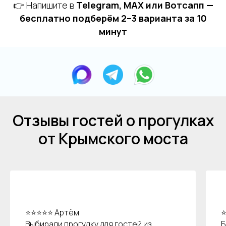
👉 Напишите в
Telegram, MAX или Вотсапп —
бесплатно подберём 2–3 варианта за 10
минут
Отзывы гостей о прогулках
от Крымского моста
⭐⭐⭐⭐⭐ Артём
⭐
Выбирали прогулку для гостей из
Б