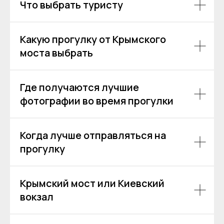
Что выбрать туристу
Какую прогулку от Крымского
моста выбрать
Где получаются лучшие
фотографии во время прогулки
Аренда теплоходов
Контакты
Речные прогулки
О компании
Когда лучше отправляться на
Аренда яхт
История компании
VK
VIP КРУИЗЫ
прогулку
+7 (499) 376 86-96
Yo
Мероприятия
Ru
Выпускной
+7 (499) 992 99-89
Крымский мост или Киевский
Расписание
вокзал
Покровский бульвар,
8с2А, Москва, 109028
ИП Зимин Дмитрий Вячеславович