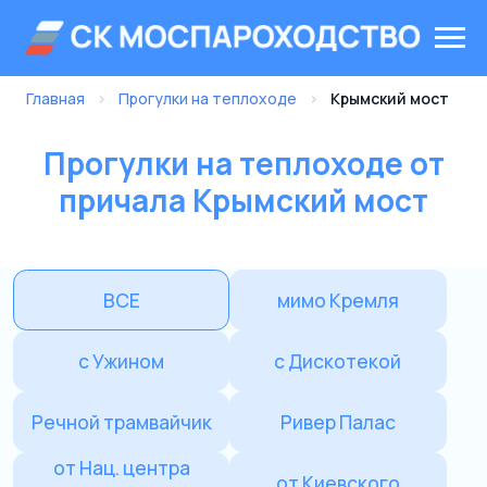
Главная
›
Прогулки на теплоходе
›
Крымский мост
Прогулки на теплоходе от
причала Крымский мост
ВСЕ
мимо Кремля
с Ужином
с Дискотекой
Речной трамвайчик
Ривер Палас
от Нац. центра
от Киевского
«Россия»
от Китай-города
от Зарядья