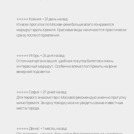
⭐⭐⭐⭐⭐ Ксения • 21 день назад
Из всех прогулок по Москве-реке больше всего понравился
маршрут вдоль Кремля. Красивые виды начинаются практически
сразу после отправления.
⭐⭐⭐⭐⭐ Игорь • 24 дня назад
Отличная организация, удобная покупка билетов и очень
интересный маршрут. Особенно впечатлил Кремль на фоне
вечерней подсветки.
⭐⭐⭐⭐⭐ Софья • 27 дней назад
Для первого знакомства с Москвой рекомендую именно прогулку
мимо Кремля. За одну поездку можно увидеть самые известные
места города.
⭐⭐⭐⭐⭐ Денис • 1 месяц назад
Понравилось, что есть большой выбор теплоходов: от недорогих