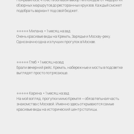
обзорных маршрутов до ресторанных круизов. Каждый сможет
подобрать вариант под свой бюджет.
⭐⭐⭐⭐⭐ Милана • 1 месяц назад
Очень красивые виды на Кремль, Зарядье и Москву-реку.
Однозначно одна из лучших прогулок в Москве.
⭐⭐⭐⭐⭐ Глеб • 1 месяц назад
Брали вечерний рейс. Кремль, набережные и мосты в подсветке
выглядят просто потрясающе.
⭐⭐⭐⭐⭐ Карина • 1 месяц назад
На мой взгляд, прогулки мимо Кремля — обязательная часть
знакомства с Москвой. Именно здесь открываются самые
красивые виды на исторический центр столицы.