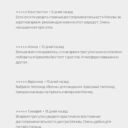
⭐⭐⭐⭐⭐ Константин • 8 дней назад
Если хотите увидеть главные достопримечательности Москвы за
короткое время, рекомендую именно этот маршрут. Очень
насыщенная прогулка.
⭐⭐⭐⭐⭐ Алина • 10 дней назад
Больше всего понравилось, что во время прогулки можно спокойно
любоваться Кремлём без толп туристов. Атмосфера совершенно
другая.
⭐⭐⭐⭐⭐ Вероника • 15 дней назад
Выбрали теплоход «Волна» для свидания. Красивый теплоход,
прекрасные виды на Кремль и вечернюю Москву.
⭐⭐⭐⭐⭐ Тимофей • 18 дней назад
Во время прогулки увидели практически все главные
достопримечательности центра Москвы. Очень удобно для
гостей столицы.