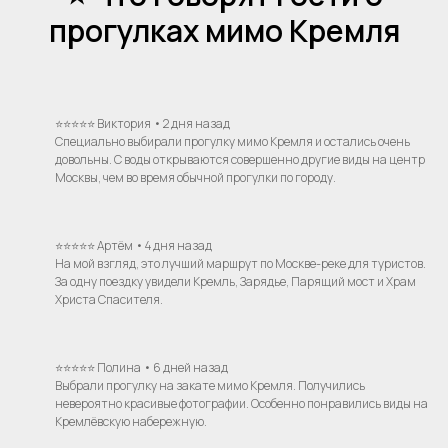
прогулках мимо Кремля
⭐⭐⭐⭐⭐ Виктория • 2 дня назад
Специально выбирали прогулку мимо Кремля и остались очень
довольны. С воды открываются совершенно другие виды на центр
Москвы, чем во время обычной прогулки по городу.
⭐⭐⭐⭐⭐ Артём • 4 дня назад
На мой взгляд, это лучший маршрут по Москве-реке для туристов.
За одну поездку увидели Кремль, Зарядье, Парящий мост и Храм
Христа Спасителя.
⭐⭐⭐⭐⭐ Полина • 6 дней назад
Выбрали прогулку на закате мимо Кремля. Получились
невероятно красивые фотографии. Особенно понравились виды на
Кремлёвскую набережную.