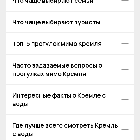
Что чаще выбирают семьи
Что чаще выбирают туристы
Топ-5 прогулок мимо Кремля
Аренда теплоходов
Контакты
Речные прогулки
О компании
Часто задаваемые вопросы о
Аренда яхт
История компании
прогулках мимо Кремля
VK
VIP КРУИЗЫ
+7 (499) 376 86-96
Yo
Мероприятия
Ru
Выпускной
+7 (499) 992 99-89
Интересные факты о Кремле с
Расписание
воды
Покровский бульвар,
8с2А, Москва, 109028
Где лучше всего смотреть Кремль
ИП Зимин Дмитрий Вячеславович
ИНН 631625216995
с воды
Пользовательское соглашение