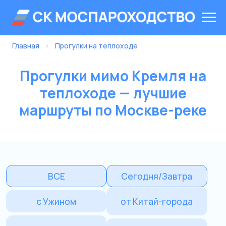
Главная
›
Прогулки на теплоходе
Прогулки мимо Кремля на
теплоходе — лучшие
маршруты по Москве-реке
ВСЕ
Сегодня/Завтра
с Ужином
от Китай-города
мимо Кремля
Ривер Палас
Парк Горького
от Крымского моста
с Дискотекой
на Целый день