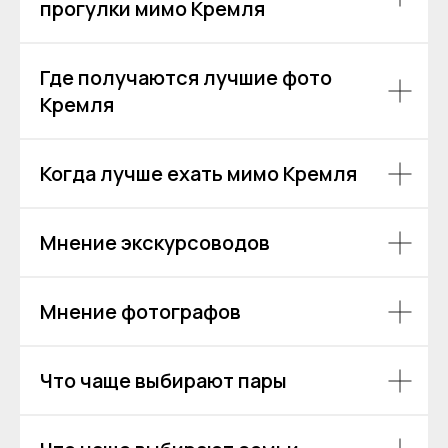
прогулки мимо Кремля
+7
Я даю согласие на обработку моих
Где получаются лучшие фото
персональных данных на условиях
Согласия
и подтверждаю, что
Кремля
ознакомлен(а) с
Политикой обработки
персональных данных
.
Когда лучше ехать мимо Кремля
Отправить
Мнение экскурсоводов
Мнение фотографов
Что чаще выбирают пары