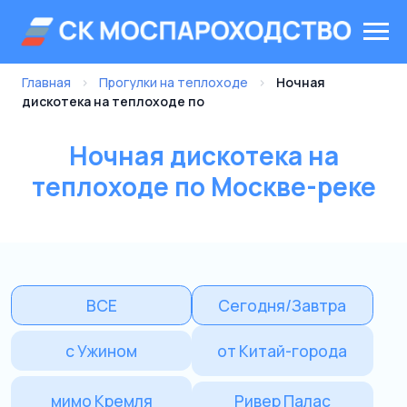
Главная
›
Прогулки на теплоходе
›
Ночная
дискотека на теплоходе по
Ночная дискотека на
теплоходе по Москве-реке
ВСЕ
Сегодня/Завтра
с Ужином
от Китай-города
мимо Кремля
Ривер Палас
Парк Горького
от Крымского моста
с Дискотекой
на Целый день