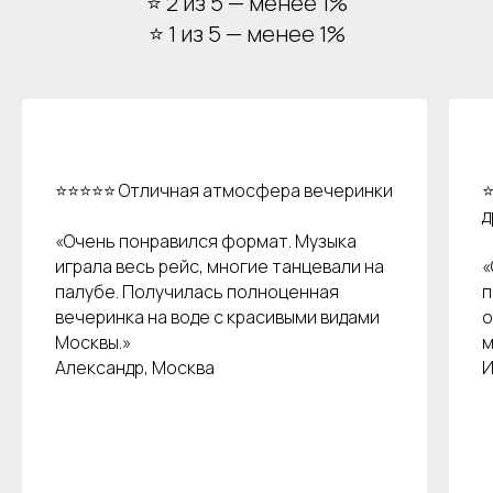
⭐ 2 из 5 — менее 1%
⭐ 1 из 5 — менее 1%
⭐⭐⭐⭐⭐ Отличная атмосфера вечеринки
⭐
д
«Очень понравился формат. Музыка
играла весь рейс, многие танцевали на
«
палубе. Получилась полноценная
п
Остались вопросы?
вечеринка на воде с красивыми видами
о
Москвы.»
м
Александр, Москва
И
+7
Я даю согласие на обработку моих
персональных данных на условиях