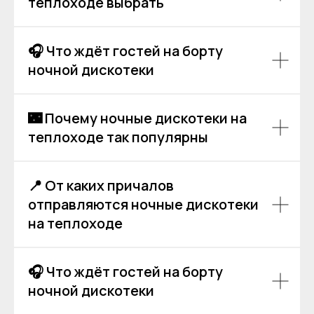
теплоходе выбрать
🎧 Что ждёт гостей на борту
Аренда теплоходов
Контакты
ночной дискотеки
Речные прогулки
О компании
Аренда яхт
История компании
VK
VIP КРУИЗЫ
🌃 Почему ночные дискотеки на
+7 (499) 376 86-96
Yo
Мероприятия
Ru
теплоходе так популярны
Выпускной
+7 (499) 992 99-89
Расписание
Покровский бульвар,
📍 От каких причалов
8с2А, Москва, 109028
отправляются ночные дискотеки
ИП Зимин Дмитрий Вячеславович
на теплоходе
ИНН 631625216995
Пользовательское соглашение
Политика обработки персональных данных
🎧 Что ждёт гостей на борту
Согласие на обработку персональных данных
ночной дискотеки