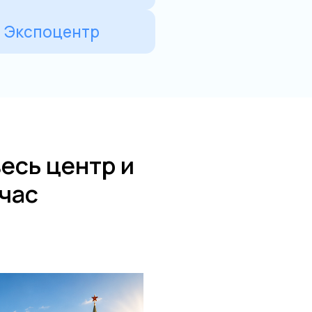
есь центр и
 час