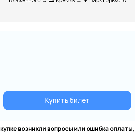
Блаженного → 🏛 Кремль → 🌳 Парк Горького
окупке возникли вопросы или ошибка оплаты,