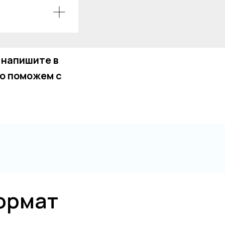
 напишите в
о поможем с
ормат