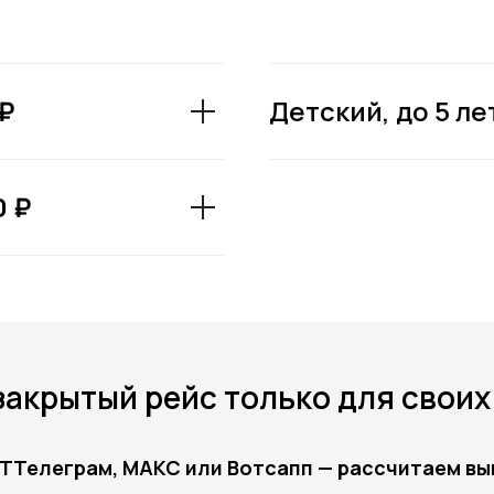
₽
Детский, до 5 ле
0 ₽
пить билет
закрытый рейс только для своих
TТелеграм, MAКС или Вотсапп — рассчитаем вык