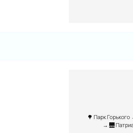
🌳 Парк Горького
→ 🌉 Патри