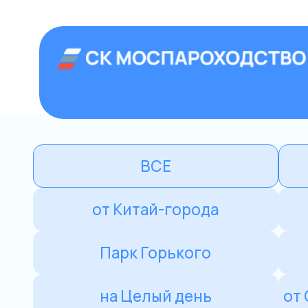
+7 (499) 992
Аренда теплоход
Главная
›
Прогулки на теплоходе
›
Парк
ВСЕ
Сегодня/За
от Китай-города
мимо Кре
Парк Горького
от Крымского
на Целый день
от Северного речн
Морис
Речной трам