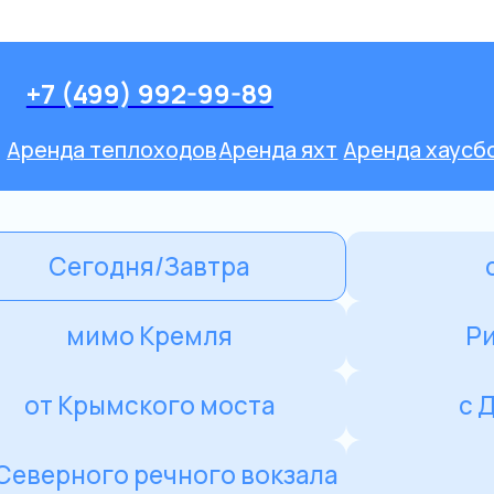
Оставить заявк
-99-89
ов
Аренда яхт
Аренда хаусботов
Речные прогулки
Мини-Круизы
 gorkogo
втра
с Ужином
мля
Ривер Палас
 моста
с Дискотекой
ого вокзала
с Гидом
вайчик
Сити Экспоцентр