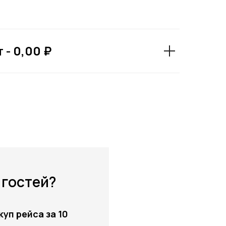
т -
0,00 ₽
 гостей?
уп рейса за 10