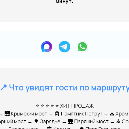
минут.
📍 Что увидят гости по маршрут
⭐ ⭐ ⭐ ⭐ ⭐ ХИТ ПРОДАЖ
 → 🌉 Крымский мост → 🗿 Памятник Петру I → ⛪ Храм
арший мост → 🌳 Зарядье → 🌉 Парящий мост → ⛪ Со