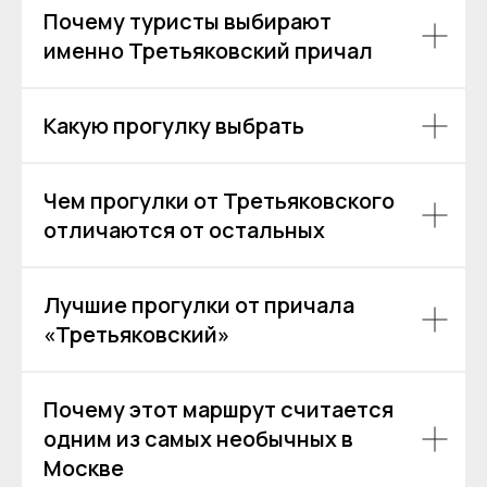
Почему туристы выбирают
именно Третьяковский причал
Какую прогулку выбрать
Чем прогулки от Третьяковского
отличаются от остальных
Лучшие прогулки от причала
«Третьяковский»
Аренда теплоходов
Контакты
Речные прогулки
О компании
Почему этот маршрут считается
Аренда яхт
История компании
одним из самых необычных в
VK
VIP КРУИЗЫ
Москве
+7 (499) 376 86-96
Yo
Мероприятия