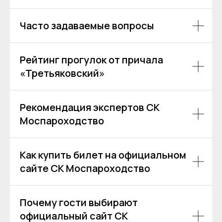
Ru
Выпускной
+7 (499) 992 99-89
Расписание
Часто задаваемые вопросы
Покровский бульвар,
8с2А, Москва, 109028
ИП Зимин Дмитрий Вячеславович
Рейтинг прогулок от причала
ИНН 631625216995
«Третьяковский»
Пользовательское соглашение
Политика обработки персональных данных
Согласие на обработку персональных данных
Рекомендация экспертов СК
Моспароходство
Как купить билет на официальном
сайте СК Моспароходство
Почему гости выбирают
официальный сайт СК