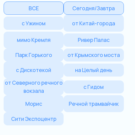
мимо Кремля
Ривер Палас
Парк Горького
от Крымского моста
с Дискотекой
на Целый день
от Северного речного
с Гидом
вокзала
Морис
Речной трамвайчик
Сити Экспоцентр