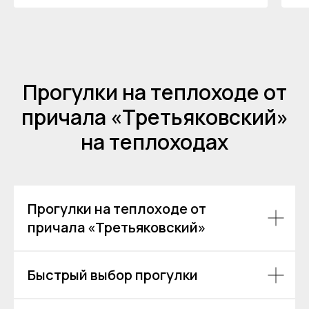
Моспароходство, всё прошло быстро и
без проблем.
Остались вопросы?
Прогулки на теплоходе от
причала «Третьяковский»
+7
на теплоходах
Я даю согласие на обработку моих
персональных данных на условиях
Согласия
и подтверждаю, что
ознакомлен(а) с
Политикой обработки
персональных данных
.
Прогулки на теплоходе от
причала «Третьяковский»
Отправить
Быстрый выбор прогулки