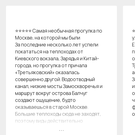
⭐⭐⭐⭐⭐ Самая необычная прогулка по
⭐
Москве, на которой мы были
у
За последние несколько лет успели
Е
покататься на теплоходах от
п
Киевского вокзала, Зарядья и Китай-
о
города, но прогулка от причала
Т
«Третьяковский» оказалась
а
совершенно другой. Водоотводный
З
канал, низкие мосты Замоскворечья и
и
маршрут вокруг острова Балчуг
о
создают ощущение, будто
ч
оказываешься в старой Москве.
ф
Большие теплоходы сюда не заходят,
о
поэтому виды действительно
уникальные. Билеты купили заранее на
официальном сайте СК