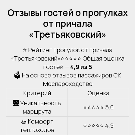
Отзывы гостей о прогулках
от причала
«Третьяковский»
⭐ Рейтинг прогулок от причала
«Третьяковский»⭐⭐⭐⭐⭐ Общая оценка
гостей —
4,9 из 5
🗳 На основе отзывов пассажиров СК
Моспароходство
Критерий
Оценка
🌉 Уникальность
⭐⭐⭐⭐⭐ 5,0
маршрута
🚤 Комфорт
⭐⭐⭐⭐⭐ 4,9
теплоходов