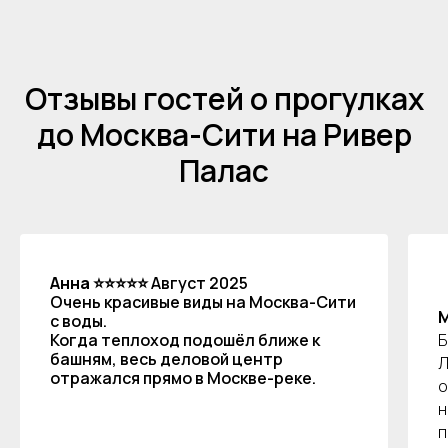
Аренда теплоходов
Контакты
Речные прогулки
О компании
Аренда яхт
История компании
Отзывы гостей о прогулках
VK
VIP КРУИЗЫ
+7 (499) 376 86-96
Yo
Мероприятия
до Москва-Сити на Ривер
Ru
Выпускной
+7 (499) 992 99-89
Палас
Расписание
Покровский бульвар,
8с2А, Москва, 109028
ИП Зимин Дмитрий Вячеславович
ИНН 631625216995
Анна
⭐⭐⭐⭐⭐ Август 2025
Пользовательское соглашение
Очень красивые виды на Москва-Сити
с воды.
Политика обработки персональных данных
Когда теплоход подошёл ближе к
Б
Согласие на обработку персональных данных
башням, весь деловой центр
Л
отражался прямо в Москве-реке.
о
н
п