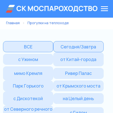
Главная
›
Прогулки на теплоходе
ВСЕ
Сегодня/Завтра
с Ужином
от Китай-города
мимо Кремля
Ривер Палас
Парк Горького
от Крымского моста
с Дискотекой
на Целый день
от Северного речного
с Гидом
вокзала
Морис
Речной трамвайчик
Сити Экспоцентр