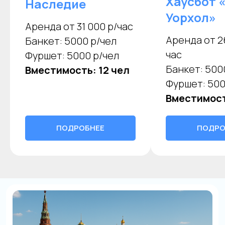
Хаусбот 
Наследие
Уорхол»
Аренда от 31 000 р/час
Аренда от 2
Банкет: 5000 р/чел
час
Фуршет: 5000 р/чел
Банкет: 500
Вместимость: 12 чел
Фуршет: 500
Вместимост
ПОДРОБНЕЕ
ПОДРО
Яхта Aurika 1
до 14 человек
от 28 000 р./час