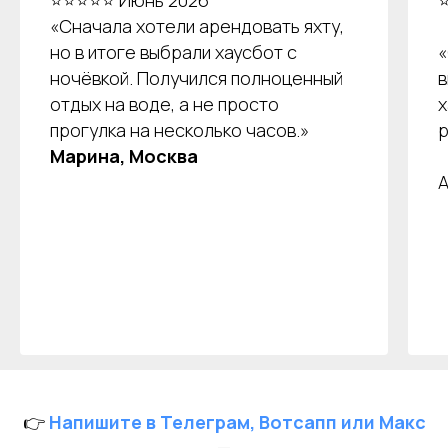
⭐⭐⭐⭐⭐ Июнь 2026
+7 (499) 376 86-96
Yo
Мероприятия
«Сначала хотели арендовать яхту,
Ru
Выпускной
+7 (499) 992 99-89
но в итоге выбрали хаусбот с
«
Расписание
ночёвкой. Получился полноценный
в
Покровский бульвар,
отдых на воде, а не просто
х
8с2А, Москва, 109028
прогулка на несколько часов.»
ИП Зимин Дмитрий Вячеславович
Марина, Москва
ИНН 631625216995
А
Пользовательское соглашение
Политика обработки персональных данных
Согласие на обработку персональных данных
👉
Напишите в Телеграм, Вотсапп или Макс