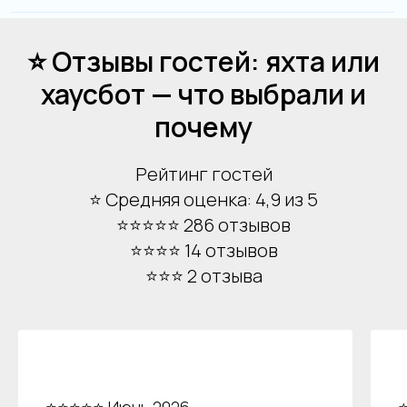
персональных данных
⭐ Отзывы гостей: яхта или
Отправить
хаусбот — что выбрали и
почему
Рейтинг гостей
⭐ Средняя оценка: 4,9 из 5
⭐⭐⭐⭐⭐ 286 отзывов
⭐⭐⭐⭐ 14 отзывов
⭐⭐⭐ 2 отзыва
Аренда теплоходов
Контакты
Речные прогулки
О компании
Аренда яхт
История компании
VK
VIP КРУИЗЫ