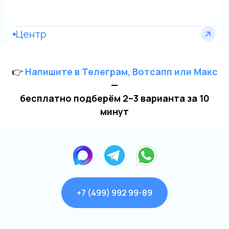
Остались вопросы?
👉
Напишите в Телеграм, Вотсапп или Макс
—
бесплатно подберём 2–3 варианта за 10
минут
Я даю согласие на обработку моих
персональных данных на условиях
Согласия
и подтверждаю, что
Форма заявки
ознакомлен(а) с
Политикой обработки
персональных данных
.
Отправить
+7 (499) 992 99-89
+7
Я даю свое согласие на обработку