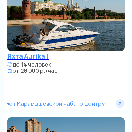
от
Карамышевской наб. по центру
Яхта Aurika 2
до 14 человек
от 28 000 р./час
по Строгино и Сев. Бору