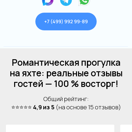
+7 (499) 992 99-89
Я даю согласие на обработку моих
персональных данных на условиях
Согласия
и подтверждаю, что
Форма заявки
ознакомлен(а) с
Политикой обработки
персональных данных
.
Романтическая прогулка
Отправить
на яхте: реальные отзывы
+7
гостей — 100 % восторг!
Я даю свое согласие на обработку
персональных данных
Общий рейтинг:
⭐⭐⭐⭐⭐
4,9 из 5
(на основе 15 отзывов)
Отправить