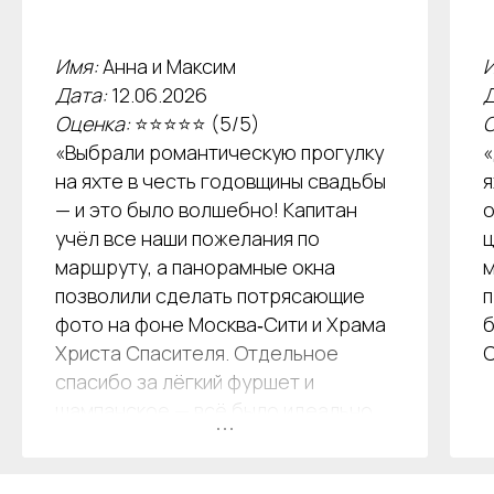
Имя:
Анна и Максим
И
Дата:
12.06.2026
Д
Оценка:
⭐⭐⭐⭐⭐ (5/5)
О
«Выбрали романтическую прогулку
«
на яхте в честь годовщины свадьбы
я
— и это было волшебно! Капитан
о
учёл все наши пожелания по
ц
Аренда теплоходов
Контакты
маршруту, а панорамные окна
м
Речные прогулки
О компании
позволили сделать потрясающие
п
Аренда яхт
История компании
фото на фоне Москва‑Сити и Храма
б
VK
VIP КРУИЗЫ
Христа Спасителя. Отдельное
С
+7 (499) 376 86-96
Yo
Мероприятия
спасибо за лёгкий фуршет и
Ru
Выпускной
+7 (499) 992 99-89
шампанское — всё было идеально.
Расписание
Обязательно вернёмся снова!»
Покровский бульвар,
8с2А, Москва, 109028