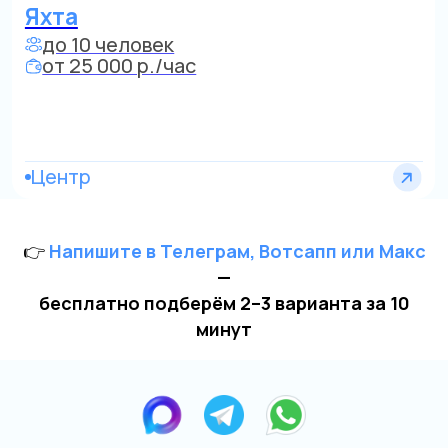
Яхта Aurika 2
👉
Напишите в Телеграм, Вотсапп или Макс
до 14 человек
—
от 28 000 р./час
бесплатно подберём 2–3 варианта за 10
минут
по Строгино и Сев. Бору