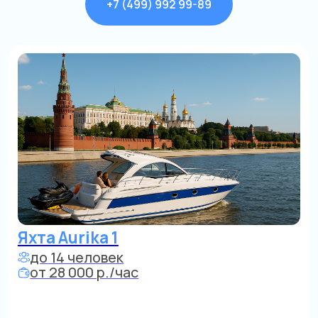
+7 (499) 992 99-89
Яхта Aurika 1
до 14 человек
от 28 000 р./час
от
Карамышевской наб. по центру