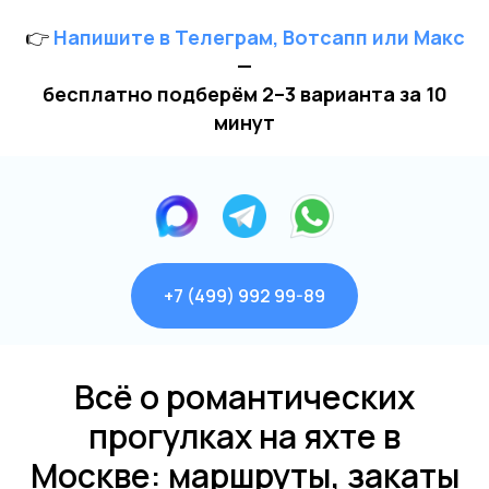
ИП Зимин Дмитрий Вячеславович
ИНН 631625216995
👉
Напишите в Телеграм, Вотсапп или Макс
Пользовательское соглашение
—
Политика обработки персональных данных
бесплатно подберём 2–3 варианта за 10
Согласие на обработку персональных данных
минут
+7 (499) 992 99-89
Всё о романтических
прогулках на яхте в
Москве: маршруты, закаты