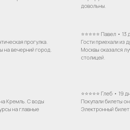
довольны.
⭐⭐⭐⭐⭐ Павел • 13 
тическая прогулка.
Гости приехали из 
ы на вечерний город.
Москвы оказался лу
столицей.
⭐⭐⭐⭐⭐ Глеб • 19 д
на Кремль. С воды
Покупали билеты он
урсы на главные
Электронный билет 