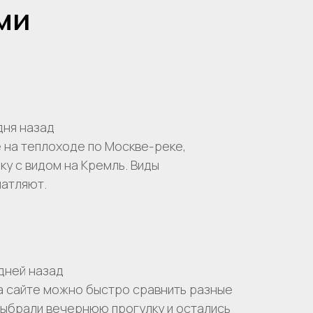
ми
дня назад
 на теплоходе по Москве-реке,
у с видом на Кремль. Виды
чатляют.
дней назад
а сайте можно быстро сравнить разные
выбрали вечернюю прогулку и остались