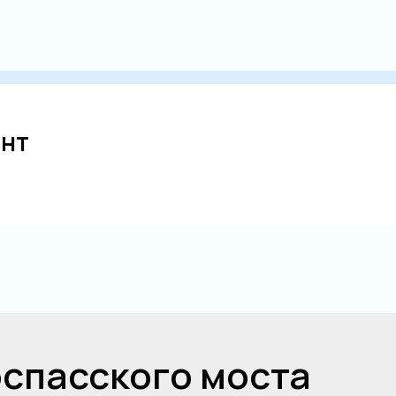
ант
оспасского моста