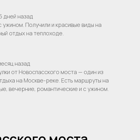
5 дней назад
с ужином. Получили и красивые виды на
ный отдых на теплоходе.
месяц назад
гулки от Новоспасского моста — один из
тдыха на Москве-реке. Есть маршруты на
ые, вечерние, романтические и с ужином.
сия
и
асского моста
тикой