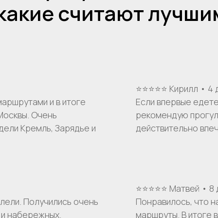
 какие считают лучши
⭐⭐⭐⭐⭐ Кирилл • 4 
аршрутами и в итоге
Если впервые едете
Москвы. Очень
рекомендую прогулк
идели Кремль, Зарядье и
действительно впе
⭐⭐⭐⭐⭐ Матвей • 8 
алели. Получились очень
Понравилось, что н
 и набережных.
маршруты. В итоге 