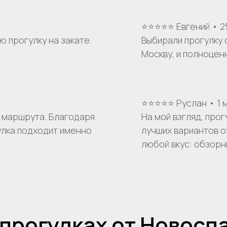
⭐⭐⭐⭐⭐ Евгений • 2
 прогулку на закате.
Выбирали прогулку 
Москву, и полноцен
⭐⭐⭐⭐⭐ Руслан • 1 
 маршрута. Благодаря
На мой взгляд, про
Остались вопросы?
улка подходит именно
лучших вариантов о
любой вкус: обзорн
нтакты
+7
компании
тория компании
Я даю согласие на обработку моих
персональных данных на условиях
Согла
 прогулках от Новосп
подтверждаю, что ознакомлен(а) с
Поли
обработки персональных данных
.