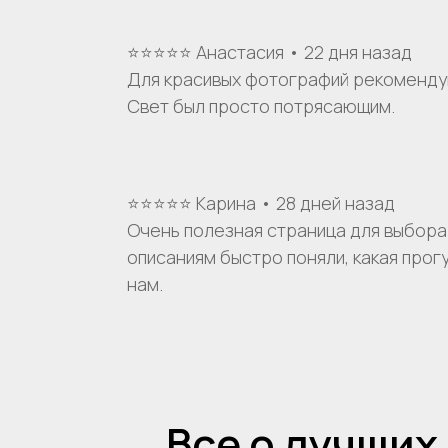
⭐⭐⭐⭐⭐ Анастасия • 22 дня назад
Для красивых фотографий рекомендую
Свет был просто потрясающим.
⭐⭐⭐⭐⭐ Карина • 28 дней назад
Очень полезная страница для выбора
описаниям быстро поняли, какая прог
нам.
Меню
VK
YouTube
Аренда теплоходов
Ко
RuTube
Речные прогулки
О 
Аренда яхт
Ис
VIP КРУИЗЫ
Все о лучших
Мероприятия