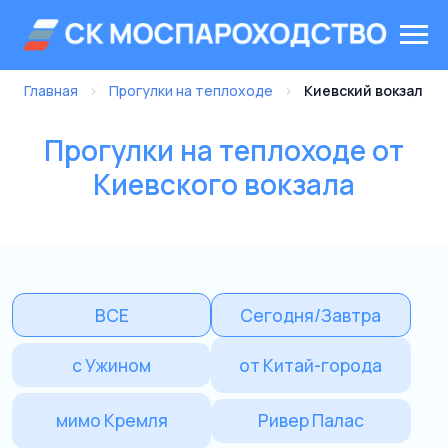
Главная
›
Прогулки на теплоходе
›
Киевский вокзал
Прогулки на теплоходе от
Киевского вокзала
ВСЕ
Сегодня/Завтра
с Ужином
от Китай-города
мимо Кремля
Ривер Палас
Парк Горького
от Крымского моста
с Дискотекой
на Целый день