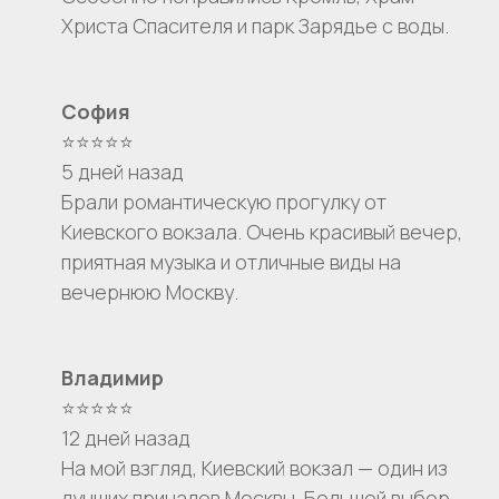
Христа Спасителя и парк Зарядье с воды.
Остались вопросы?
София
⭐⭐⭐⭐⭐
+7
5 дней назад
Брали романтическую прогулку от
Я даю согласие на обработку моих
Киевского вокзала. Очень красивый вечер,
персональных данных на условиях
Согласия
и подтверждаю, что
приятная музыка и отличные виды на
ознакомлен(а) с
Политикой обработки
персональных данных
.
вечернюю Москву.
Отправить
Владимир
⭐⭐⭐⭐⭐
12 дней назад
На мой взгляд, Киевский вокзал — один из
лучших причалов Москвы. Большой выбор