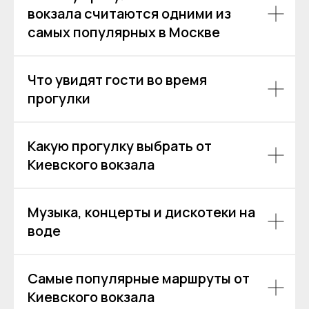
вокзала считаются одними из
Покровский бульвар,
самых популярных в Москве
8с2А, Москва, 109028
ИП Зимин Дмитрий Вячеславович
ИНН 631625216995
Что увидят гости во время
Пользовательское соглашение
прогулки
Политика обработки персональных данных
Согласие на обработку персональных данных
Какую прогулку выбрать от
Киевского вокзала
Музыка, концерты и дискотеки на
воде
Самые популярные маршруты от
Киевского вокзала