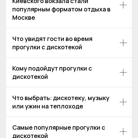
Киевского вокзала стали
популярным форматом отдыха в
Москве
Что увидят гости во время
прогулки с дискотекой
Кому подойдут прогулки с
дискотекой
Аренда теплоходов
Контакты
Речные прогулки
О компании
Что выбрать: дискотеку, музыку
Аренда яхт
История компании
или ужин на теплоходе
VK
VIP КРУИЗЫ
+7 (499) 376 86-96
Yo
Мероприятия
Ru
Самые популярные прогулки с
Выпускной
+7 (499) 992 99-89
Расписание
дискотекой