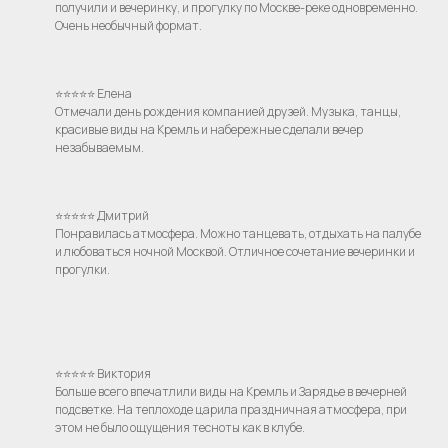
получили и вечеринку, и прогулку по Москве-реке одновременно.
Очень необычный формат.
⭐⭐⭐⭐⭐ Елена
Отмечали день рождения компанией друзей. Музыка, танцы,
красивые виды на Кремль и набережные сделали вечер
незабываемым.
⭐⭐⭐⭐⭐ Дмитрий
Понравилась атмосфера. Можно танцевать, отдыхать на палубе
и любоваться ночной Москвой. Отличное сочетание вечеринки и
прогулки.
⭐⭐⭐⭐⭐ Виктория
Больше всего впечатлили виды на Кремль и Зарядье в вечерней
подсветке. На теплоходе царила праздничная атмосфера, при
этом не было ощущения тесноты как в клубе.