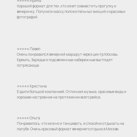
⭐⭐⭐⭐⭐ Ирина
Хороший формат для тех, кто хочет совместить прогулку и
вечеринку. Получили массу положительных эмоций и красивых
фотографий.
⭐⭐⭐⭐⭐ Павел
Очень понравился вечерний маршрут через центр Москвы.
Кремль, Зарядье и подсвеченные набережные выглядят
потрясающе.
⭐⭐⭐⭐⭐ Кристина
Ездили большой компанией. Отличная музыка, красивые виды и
хорошее настроение на протяжении всего рейса.
⭐⭐⭐⭐⭐ Ольга
Понравилось, что можно и танцевать, и спокойно отдыхать на
палубе. Очень красивый формат вечернего отдыха в Москве.