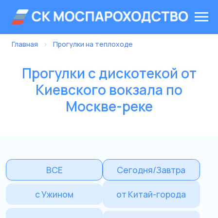
Главная
›
Прогулки на теплоходе
Прогулки с дискотекой от
Киевского вокзала по
Москве-реке
ВСЕ
Сегодня/Завтра
с Ужином
от Китай-города
мимо Кремля
Ривер Палас
Парк Горького
от Крымского моста
с Дискотекой
на Целый день