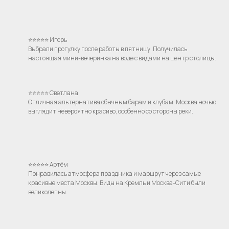
⭐⭐⭐⭐⭐ Игорь
Выбрали прогулку после работы в пятницу. Получилась
настоящая мини-вечеринка на воде с видами на центр столицы.
⭐⭐⭐⭐⭐ Светлана
Отличная альтернатива обычным барам и клубам. Москва ночью
выглядит невероятно красиво, особенно со стороны реки.
⭐⭐⭐⭐⭐ Артём
Понравилась атмосфера праздника и маршрут через самые
красивые места Москвы. Виды на Кремль и Москва-Сити были
великолепны.