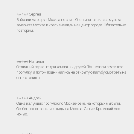
⭐⭐⭐⭐⭐ Сергей
Выбрали маршрут Москва не спит. Очень понравились музыка,
вечерняя Москва и красивые виды на центр города. Обязательно
повторим.
⭐⭐⭐⭐⭐ Наталья
Отличный вариант для компании друзей. Танцевали почти всю
прогулку, а потом поднимались на открытую палубу смотреть на
огни столицы.
⭐⭐⭐⭐⭐ Андрей
Одна из лучших прогулок по Москве-реке, на которых мы были.
Особенно понравились виды на Москва-Сити и Крымский мост
ночью.