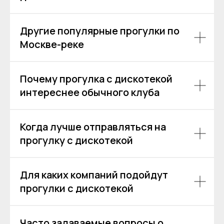
Покровский бульвар,
8с2А, Москва, 109028
Другие популярные прогулки по
ИП Зимин Дмитрий Вячеславович
Москве-реке
ИНН 631625216995
Пользовательское соглашение
Политика обработки персональных данных
Почему прогулка с дискотекой
Согласие на обработку персональных данных
интереснее обычного клуба
Когда лучше отправляться на
прогулку с дискотекой
Для каких компаний подойдут
прогулки с дискотекой
Часто задаваемые вопросы о