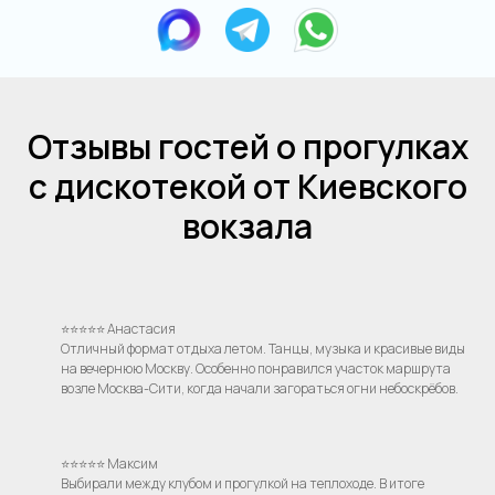
Отзывы гостей о прогулках
с дискотекой от Киевского
вокзала
⭐⭐⭐⭐⭐ Анастасия
Отличный формат отдыха летом. Танцы, музыка и красивые виды
на вечернюю Москву. Особенно понравился участок маршрута
возле Москва-Сити, когда начали загораться огни небоскрёбов.
⭐⭐⭐⭐⭐ Максим
Выбирали между клубом и прогулкой на теплоходе. В итоге