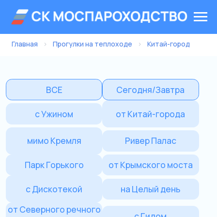
Главная
›
Прогулки на теплоходе
›
Китай-город
ВСЕ
Сегодня/Завтра
с Ужином
от Китай-города
мимо Кремля
Ривер Палас
Парк Горького
от Крымского моста
с Дискотекой
на Целый день
от Северного речного
с Гидом
вокзала
Морис
Речной трамвайчик
Сити Экспоцентр