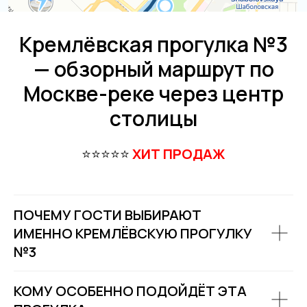
Расписание
Покровский бульвар,
Кремлёвская прогулка №3
8с2А, Москва, 109028
— обзорный маршрут по
ИП Зимин Дмитрий Вячеславович
ИНН 631625216995
Москве-реке через центр
Пользовательское соглашение
столицы
Политика обработки персональных данных
Согласие на обработку персональных данных
⭐⭐⭐⭐⭐
ХИТ ПРОДАЖ
ПОЧЕМУ ГОСТИ ВЫБИРАЮТ
ИМЕННО КРЕМЛЁВСКУЮ ПРОГУЛКУ
№3
КОМУ ОСОБЕННО ПОДОЙДЁТ ЭТА