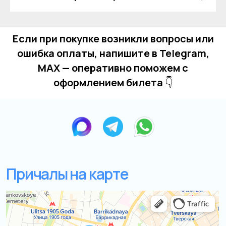
Если при покупке возникли вопросы или
Остались вопросы?
ошибка оплаты, напишите в Telegram,
MAX — оперативно поможем с
оформлением билета
👇
+7
Я даю согласие на обработку моих
персональных данных на условиях
Согласия
и подтверждаю, что
ознакомлен(а) с
Политикой обработки
персональных данных
.
Отправить