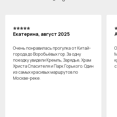
⭐⭐⭐⭐⭐
Екатерина, август 2025
Очень понравилась прогулка от Китай-
О
города до Воробьёвых гор. За одну
М
поездку увидели Кремль, Зарядье, Храм
к
Христа Спасителя и Парк Горького. Один
с
из самых красивых маршрутов по
Москве-реке.