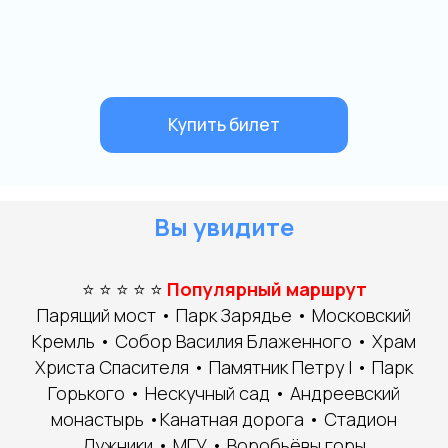
Вы увидите
⭐ ⭐ ⭐ ⭐ ⭐
Популярный маршрут
Парящий мост • Парк Зарядье • Московский
Кремль • Собор Василия Блаженного • Храм
Христа Спасителя • Памятник Петру I • Парк
Горького • Нескучный сад • Андреевский
монастырь •Канатная дорога • Стадион
Лужники • МГУ • Воробьёвы горы