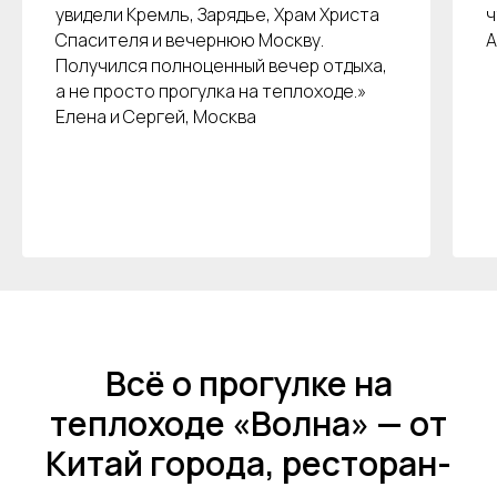
увидели Кремль, Зарядье, Храм Христа
ч
Покровский бульвар,
Спасителя и вечернюю Москву.
А
8с2А, Москва, 109028
Получился полноценный вечер отдыха,
ИП Зимин Дмитрий Вячеславович
а не просто прогулка на теплоходе.»
ИНН 631625216995
Елена и Сергей, Москва
Пользовательское соглашение
Политика обработки персональных данных
Согласие на обработку персональных данных
Всё о прогулке на
теплоходе «Волна» — от
Китай города, ресторан-