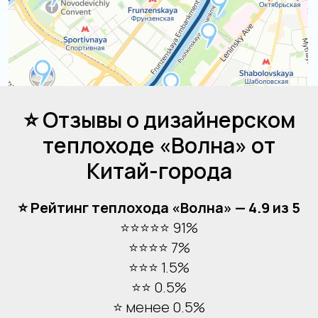
Остались вопросы?
+7
⭐ Отзывы о дизайнерском
Я даю согласие на обработку моих
теплоходе «Волна» от
персональных данных на условиях
Согласия
и подтверждаю, что
Китай-города
ознакомлен(а) с
Политикой обработки
персональных данных
.
⭐ Рейтинг теплохода «Волна» — 4.9 из 5
Отправить
⭐⭐⭐⭐⭐ 91%
⭐⭐⭐⭐ 7%
⭐⭐⭐ 1.5%
⭐⭐ 0.5%
⭐ менее 0.5%