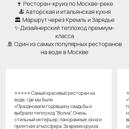
🍷 Ресторан-круиз по Москве-реке
🍝 Авторская и итальянская кухня
🏛 Маршрут через Кремль и Зарядье
✨ Дизайнерский теплоход премиум-
класса
🚢 Один из самых популярных ресторанов
на воде в Москве
Аренда теплоходов
Контакты
Речные прогулки
О компании
⭐⭐⭐⭐⭐ Самый красивый ресторан на
⭐
воде, где мы были
«
Аренда яхт
История компании
«Праздновали годовщину свадьбы и
п
VK
VIP КРУИЗЫ
+7 (499) 376 86-96
Yo
выбрали теплоход "Волна". Очень
н
Мероприятия
Ru
стильный интерьер, панорамные окна и
в
Выпускной
+7 (499) 992 99-89
приятная атмосфера. За время круиза
о
Расписание