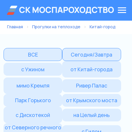
Главная
›
Прогулки на теплоходе
›
Китай-город
ВСЕ
Сегодня/Завтра
с Ужином
от Китай-города
мимо Кремля
Ривер Палас
Парк Горького
от Крымского моста
с Дискотекой
на Целый день
от Северного речного
с Гидом
вокзала
Морис
Речной трамвайчик
Сити Экспоцентр