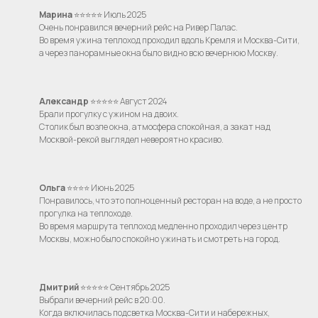
Марина
⭐⭐⭐⭐⭐ Июль 2025
Очень понравился вечерний рейс на Ривер Палас.
Во время ужина теплоход проходил вдоль Кремля и Москва-Сити,
+7
а через панорамные окна было видно всю вечернюю Москву.
Я даю согласие на обработку моих
персональных данных на условиях
Александр
⭐⭐⭐⭐⭐ Август 2024
Согласия
и подтверждаю, что
Брали прогулку с ужином на двоих.
ознакомлен(а) с
Политикой обработки
Столик был возле окна, атмосфера спокойная, а закат над
персональных данных
.
Москвой-рекой выглядел невероятно красиво.
Отправить
Ольга
⭐⭐⭐⭐ Июнь 2025
Понравилось, что это полноценный ресторан на воде, а не просто
прогулка на теплоходе.
Во время маршрута теплоход медленно проходил через центр
Москвы, можно было спокойно ужинать и смотреть на город.
Дмитрий
⭐⭐⭐⭐⭐ Сентябрь 2025
Выбрали вечерний рейс в 20:00.
Когда включилась подсветка Москва-Сити и набережных,