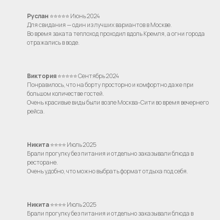
ИП Зимин Дмитрий Вячеславович
ИНН 631625216995
Руслан
⭐⭐⭐⭐⭐ Июнь 2024
Для свидания — один из лучших вариантов в Москве.
Пользовательское соглашение
Во время заката теплоход проходил вдоль Кремля, а огни города
Политика обработки персональных данных
отражались в воде.
Согласие на обработку персональных данных
Виктория
⭐⭐⭐⭐⭐ Сентябрь 2024
Понравилось, что на борту просторно и комфортно даже при
большом количестве гостей.
Очень красивые виды были возле Москва-Сити во время вечернего
рейса.
Никита
⭐⭐⭐⭐ Июль 2025
Брали прогулку без питания и отдельно заказывали блюда в
ресторане.
Очень удобно, что можно выбрать формат отдыха под себя.
Никита
⭐⭐⭐⭐ Июль 2025
Брали прогулку без питания и отдельно заказывали блюда в