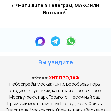
👉
Напишите в Телеграм, MAКС или
Вотсапп
👇
Вы увидите
⭐⭐⭐⭐⭐
ХИТ ПРОДАЖ
Небоскребы Москва-Сити, Воробьёвы горы,
стадион «Лужники», канатная дорога через
Москву-реку, парк Горького, Нескучный сад,
Крымский мост, памятник Петру I, храм Христа
Спасителя, Московский Кремль, парк «Зарядье»