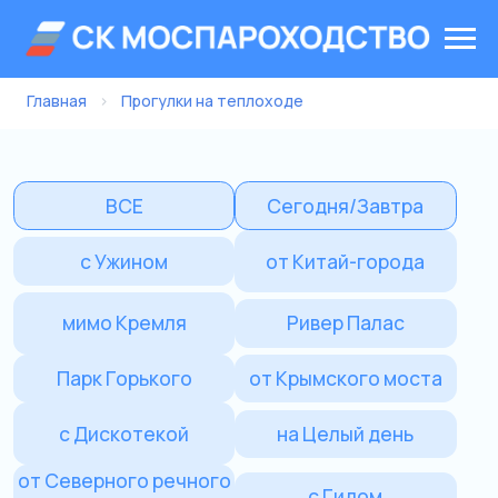
Главная
›
Прогулки на теплоходе
ВСЕ
Сегодня/Завтра
с Ужином
от Китай-города
мимо Кремля
Ривер Палас
Парк Горького
от Крымского моста
с Дискотекой
на Целый день
от Северного речного
с Гидом
вокзала
Морис
Речной трамвайчик
Сити Экспоцентр