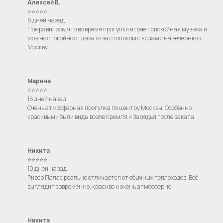
Алексей В.
⭐⭐⭐⭐⭐
Я даю согласие на обработку моих
персональных данных на условиях
6 дней назад
Согласия
и подтверждаю, что
Понравилось, что во время прогулки играет спокойная музыка и
ознакомлен(а) с
Политикой обработки
можно спокойно отдыхать за столиком с видами на вечернюю
персональных данных
.
Москву.
Отправить
Марина
⭐⭐⭐⭐⭐
15 дней назад
Очень атмосферная прогулка по центру Москвы. Особенно
красивыми были виды возле Кремля и Зарядья после заката.
Никита
⭐⭐⭐⭐⭐
10 дней назад
Ривер Палас реально отличается от обычных теплоходов. Всё
выглядит современно, красиво и очень атмосферно.
Никита