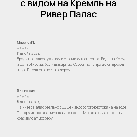
с видом на Кремль на
Ривер Палас
Михаил П.
⭐⭐⭐⭐⭐
11 дней назад
Брали прогулку с ужином и столиком возле окна. Виды на Кремль
и центр Москвы были шикарные. Особенно понравился проход
возле Парящего моста вечером.
Виктория
⭐⭐⭐⭐⭐
8 дней назад
На Ривер Палас реально ощущение дорогого ресторана на воде.
Панорамные окна, музыка и вечерняя Москва создают очень
красивую атмосферу.