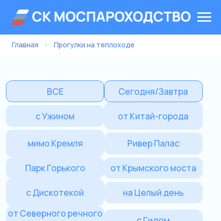
Главная
›
Прогулки на теплоходе
ВСЕ
Сегодня/Завтра
с Ужином
от Китай-города
мимо Кремля
Ривер Палас
Парк Горького
от Крымского моста
с Дискотекой
на Целый день
от Северного речного
с Гидом
вокзала
Морис
Речной трамвайчик
Сити Экспоцентр