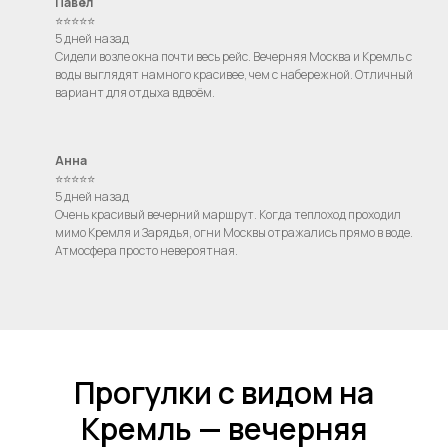
Павел
Согласие на обработку персональных данных
⭐⭐⭐⭐⭐
5 дней назад
Сидели возле окна почти весь рейс. Вечерняя Москва и Кремль с
воды выглядят намного красивее, чем с набережной. Отличный
вариант для отдыха вдвоём.
Анна
⭐⭐⭐⭐⭐
5 дней назад
Очень красивый вечерний маршрут. Когда теплоход проходил
мимо Кремля и Зарядья, огни Москвы отражались прямо в воде.
Атмосфера просто невероятная.
Прогулки с видом на
Кремль — вечерняя