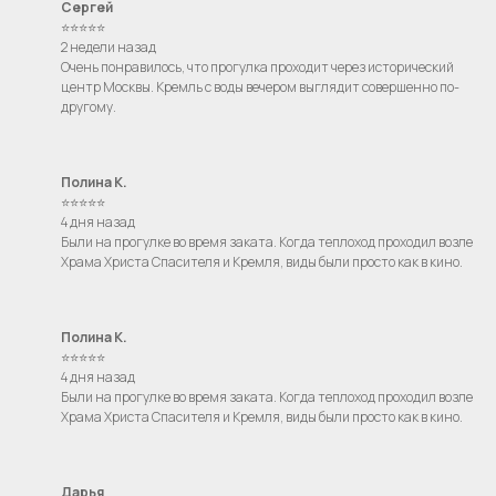
Сергей
⭐⭐⭐⭐⭐
2 недели назад
Очень понравилось, что прогулка проходит через исторический
центр Москвы. Кремль с воды вечером выглядит совершенно по-
другому.
Полина К.
⭐⭐⭐⭐⭐
4 дня назад
Были на прогулке во время заката. Когда теплоход проходил возле
Храма Христа Спасителя и Кремля, виды были просто как в кино.
Полина К.
⭐⭐⭐⭐⭐
4 дня назад
Были на прогулке во время заката. Когда теплоход проходил возле
Храма Христа Спасителя и Кремля, виды были просто как в кино.
Дарья