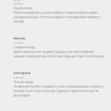
⭐⭐⭐⭐⭐
9 дней назад
Очень понравилась музыка на борту и виды на Кремль через
панорамные окна. Отличный вариант для красивого вечера в
Москве.
Максим
⭐⭐⭐⭐⭐
3 недели назад
Брали премиум-сет на двоих. Еда вкусная, обслуживание
хорошее, а вечерний центр Москвы с воды выглядит потрясающе.
Екатерина
⭐⭐⭐⭐⭐
13 дней назад
Остались вопросы?
На верхней палубе открываются очень красивые виды на Кремль,
Москва-Сити и центр Москвы. Сделали огромное количество
фотографий.
+7