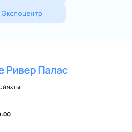
е Ривер Палас
ой яхты!
0:00