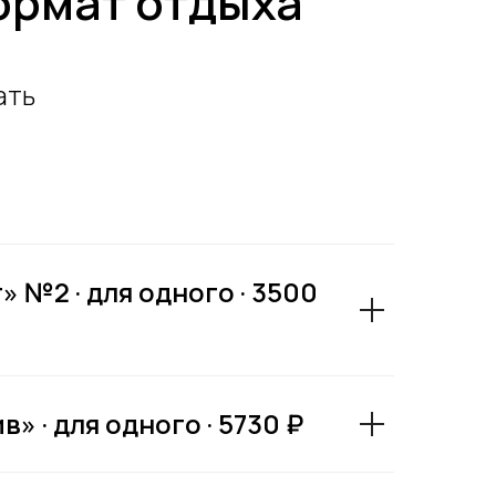
ормат отдыха
ать
 №2 · для одного · 3500
 · для одного · 5730 ₽