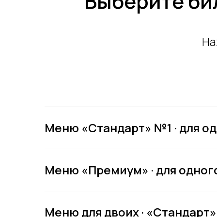
Выберите би
На
Меню «Стандарт» №1 · для одн
Меню «Премиум» · для одного
Меню для двоих · «Стандарт» 