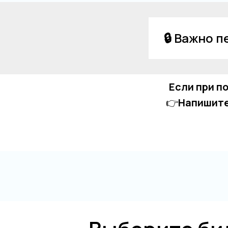
🔒 Важно 
Если при п
👉
Напишите