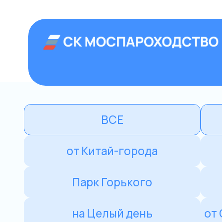
+7 (499) 992
Аренда теплоход
Главная
›
Прогулки по центру Москвы на
ВСЕ
Сегодня/За
от Китай-города
мимо Кре
Парк Горького
от Крымского
на Целый день
от Северного речн
Морис
Речной трам