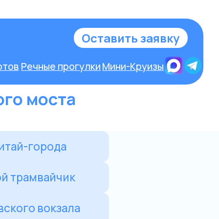
у
ого моста