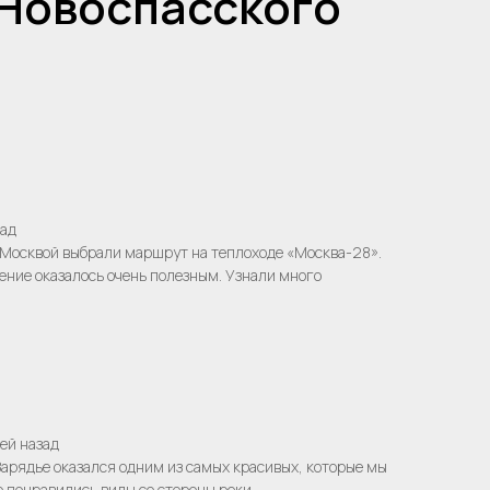
 Новоспасского
зад
 Москвой выбрали маршрут на теплоходе «Москва-28».
ние оказалось очень полезным. Узнали много
ей назад
арядье оказался одним из самых красивых, которые мы
о понравились виды со стороны реки.