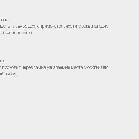
азад
идеть главные достопримечательности Москвы за одну
н очень хорошо.
зад
 проходит через самые узнаваемые места Москвы. Для
ый выбор.
сия
и