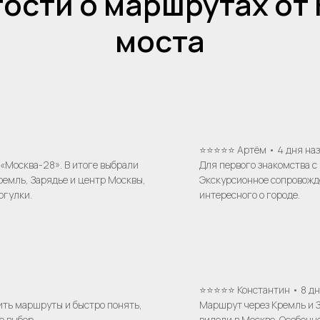
 гости о маршрутах от
моста
⭐⭐⭐⭐⭐ Артём • 4 дня на
«Москва-28». В итоге выбрали
Для первого знакомства с
ремль, Зарядье и центр Москвы,
Экскурсионное сопровожде
огулки.
интересного о городе.
⭐⭐⭐⭐⭐ Константин • 8 дн
ить маршруты и быстро понять,
Маршрут через Кремль и З
о выбор.
видели в Москве. Особенн