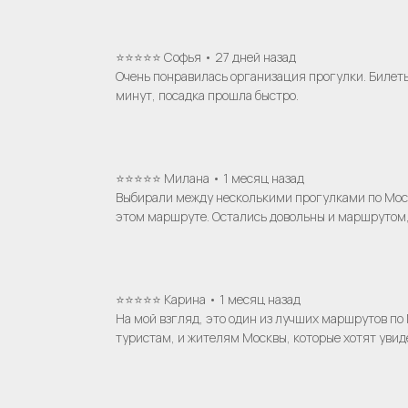
⭐⭐⭐⭐⭐ Софья • 27 дней назад
Очень понравилась организация прогулки. Билеты
минут, посадка прошла быстро.
⭐⭐⭐⭐⭐ Милана • 1 месяц назад
Выбирали между несколькими прогулками по Моск
этом маршруте. Остались довольны и маршрутом,
Меню
⭐⭐⭐⭐⭐ Карина • 1 месяц назад
VK
На мой взгляд, это один из лучших маршрутов по
YouTube
туристам, и жителям Москвы, которые хотят увиде
Аренда теплоходов
Ко
RuTube
Речные прогулки
О 
Аренда яхт
Ис
VIP КРУИЗЫ