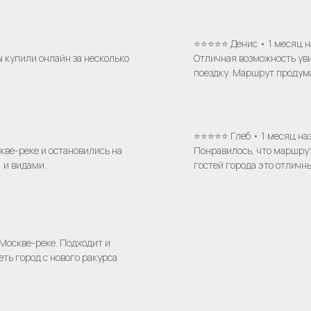
⭐⭐⭐⭐⭐ Денис • 1 месяц н
 купили онлайн за несколько
Отличная возможность ув
поездку. Маршрут продума
⭐⭐⭐⭐⭐ Глеб • 1 месяц на
ве-реке и остановились на
Понравилось, что маршрут
 и видами.
гостей города это отличн
Остались вопросы?
 Москве-реке. Подходит и
ть город с нового ракурса
нтакты
+7
компании
тория компании
Я даю согласие на обработку моих
персональных данных на условиях
Согла