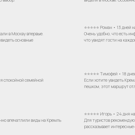
⭐⭐⭐⭐⭐ Роман • 13 дней н
али в Москву впервые.
Очень удобно, что есть и
увидеть основные
что увидят гости на кажд
⭐⭐⭐⭐⭐ Тимофей • 18 дней
ля спокойной семейной
Если хотите увидеть Крем
пешком, этот маршрут от
⭐⭐⭐⭐⭐ Игорь • 24 дня на
енно впечатлили виды на Кремль
Для туристов рекомендую
рассказывает интересные 