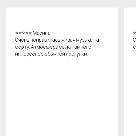
⭐⭐⭐⭐⭐ Марина
⭐
Очень понравилась живая музыка на
С
борту. Атмосфера была намного
с
интереснее обычной прогулки.
Остались вопросы?