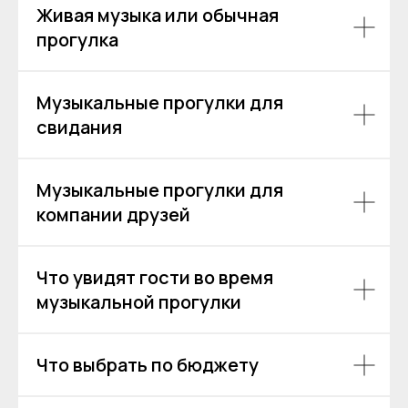
Живая музыка или обычная
прогулка
Музыкальные прогулки для
свидания
Аренда теплоходов
Контакты
Речные прогулки
О компании
Музыкальные прогулки для
Аренда яхт
История компании
компании друзей
VK
VIP КРУИЗЫ
+7 (499) 376 86-96
Yo
Мероприятия
Ru
Выпускной
Что увидят гости во время
+7 (499) 992 99-89
Расписание
музыкальной прогулки
Покровский бульвар,
8с2А, Москва, 109028
Что выбрать по бюджету
ИП Зимин Дмитрий Вячеславович
ИНН 631625216995