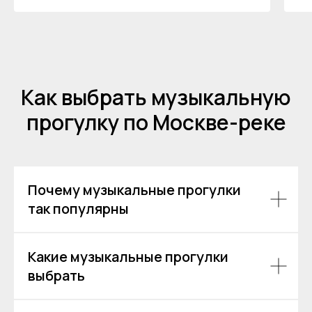
+7
Я даю согласие на обработку моих
персональных данных на условиях
Согласия
и подтверждаю, что
ознакомлен(а) с
Политикой обработки
Как выбрать музыкальную
персональных данных
.
прогулку по Москве-реке
Отправить
Почему музыкальные прогулки
так популярны
Какие музыкальные прогулки
выбрать