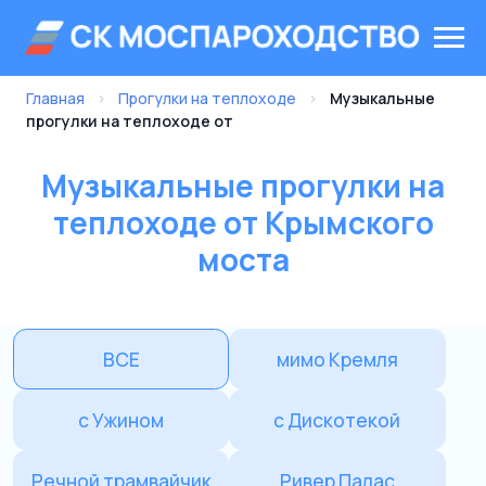
Главная
›
Прогулки на теплоходе
›
Музыкальные
прогулки на теплоходе от
Музыкальные прогулки на
теплоходе от Крымского
моста
ВСЕ
мимо Кремля
с Ужином
с Дискотекой
Речной трамвайчик
Ривер Палас
от Нац. центра
от Киевского
«Россия»
от Китай-города
от Зарядья