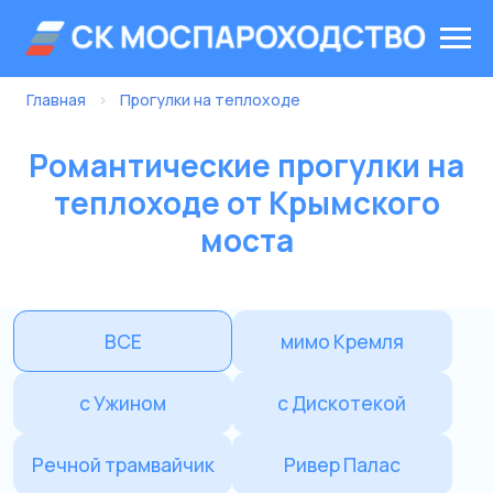
Главная
›
Прогулки на теплоходе
Романтические прогулки на
теплоходе от Крымского
моста
ВСЕ
мимо Кремля
с Ужином
с Дискотекой
Речной трамвайчик
Ривер Палас
от Нац. центра
от Киевского
«Россия»
от Китай-города
от Зарядья