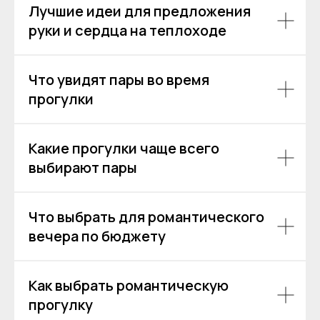
Лучшие идеи для предложения
руки и сердца на теплоходе
Аренда теплоходов
Контакты
Речные прогулки
О компании
Аренда яхт
История компании
Что увидят пары во время
VK
VIP КРУИЗЫ
прогулки
+7 (499) 376 86-96
Yo
Мероприятия
Ru
Выпускной
+7 (499) 992 99-89
Расписание
Какие прогулки чаще всего
Покровский бульвар,
выбирают пары
8с2А, Москва, 109028
ИП Зимин Дмитрий Вячеславович
ИНН 631625216995
Что выбрать для романтического
Пользовательское соглашение
вечера по бюджету
Политика обработки персональных данных
Согласие на обработку персональных данных
Как выбрать романтическую
прогулку