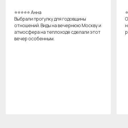
⭐⭐⭐⭐⭐ Анна
⭐
Выбрали прогулку для годовщины
О
отношений. Виды на вечернюю Москву и
н
атмосфера на теплоходе сделали этот
р
вечер особенным.