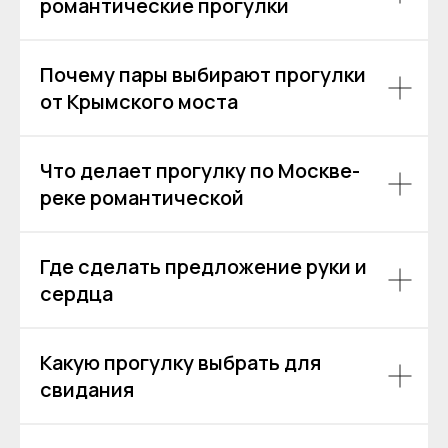
романтические прогулки
Почему пары выбирают прогулки
от Крымского моста
Что делает прогулку по Москве-
реке романтической
Остались вопросы?
Где сделать предложение руки и
сердца
+7
Какую прогулку выбрать для
Я даю согласие на обработку моих
свидания
персональных данных на условиях
Согласия
и подтверждаю, что
ознакомлен(а) с
Политикой обработки