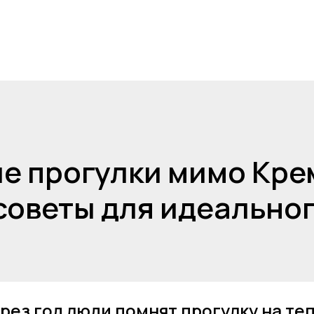
е прогулки мимо Крем
советы для идеально
рез год люди помнят прогулку на те