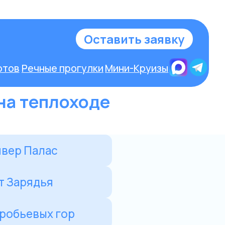
у
на теплоходе