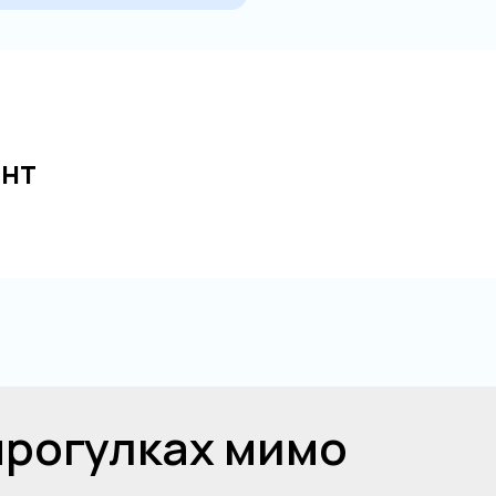
ант
прогулках мимо