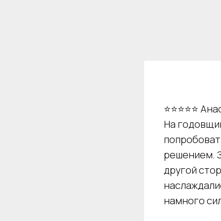
⭐⭐⭐⭐⭐ Анас
На годовщи
попробовать
решением. З
другой стор
наслаждали
намного си