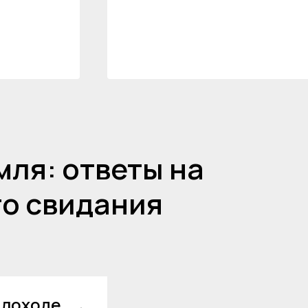
ля: ответы на
го свидания
плоходе,