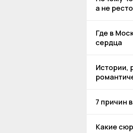
а не рест
Где в Мос
сердца
Истории, 
романтиче
7 причин 
Какие сюр