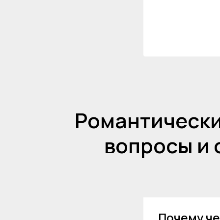
Романтически
вопросы и 
Почему че