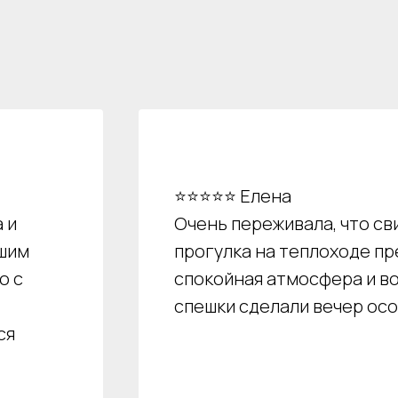
⭐⭐⭐⭐⭐ Елена
 и
Очень переживала, что св
чшим
прогулка на теплоходе пр
о с
спокойная атмосфера и в
спешки сделали вечер ос
ся