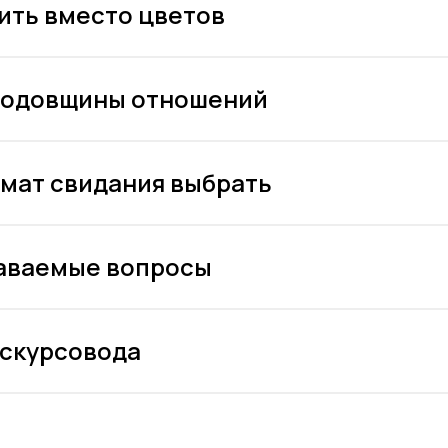
ить вместо цветов
(499) 992 99-89
Отправить
(499) 376 86-96
 годовщины отношений
мат свидания выбрать
даваемые вопросы
кскурсовода