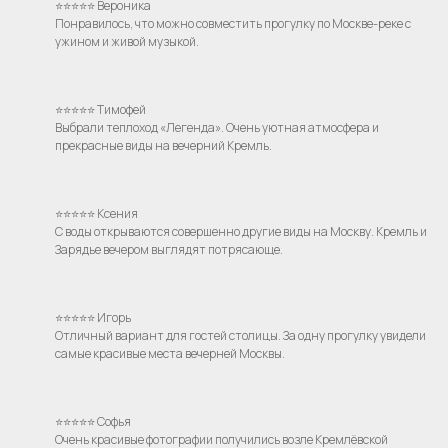
⭐⭐⭐⭐⭐ Вероника
Понравилось, что можно совместить прогулку по Москве-реке с
ужином и живой музыкой.
⭐⭐⭐⭐⭐ Тимофей
Выбрали теплоход «Легенда». Очень уютная атмосфера и
прекрасные виды на вечерний Кремль.
⭐⭐⭐⭐⭐ Ксения
С воды открываются совершенно другие виды на Москву. Кремль и
Зарядье вечером выглядят потрясающе.
⭐⭐⭐⭐⭐ Игорь
Отличный вариант для гостей столицы. За одну прогулку увидели
самые красивые места вечерней Москвы.
⭐⭐⭐⭐⭐ Софья
Очень красивые фотографии получились возле Кремлёвской