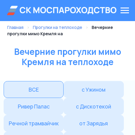
Главная
›
Прогулки на теплоходе
›
Вечерние
прогулки мимо Кремля на
Вечерние прогулки мимо
Кремля на теплоходе
ВСЕ
с Ужином
Ривер Палас
с Дискотекой
Речной трамвайчик
от Зарядья
от Китай-города
от Киевского вокзала
от Воробьевых гор
Концерты