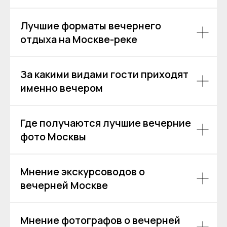
персональных данных на условиях
Согласия
и подтверждаю, что
ознакомлен(а) с
Политикой обработки
Лучшие форматы вечернего
персональных данных
.
отдыха на Москве-реке
Отправить
За какими видами гости приходят
именно вечером
Где получаются лучшие вечерние
фото Москвы
Мнение экскурсоводов о
вечерней Москве
Мнение фотографов о вечерней