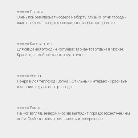
⭐⭐⭐⭐⭐ Полина
Очень понравилась атмосфера на борту. Музыка, огни города и
виды на Кремль создают совершенно особое настроение.
⭐⭐⭐⭐⭐ Константин
Для свидания это один из лучших вариантов отдыха в Москве.
Красиво, спокойно и очень романтично.
⭐⭐⭐⭐⭐ Алина
Понравился теплоход «Волна». Стильный интерьер и красивые
вечерние виды на центр города.
⭐⭐⭐⭐⭐ Роман
На мой взгляд, вечером Москва выглядит гораздо эффектнее, чем
днём. Особенно впечатлили мосты и набережные.