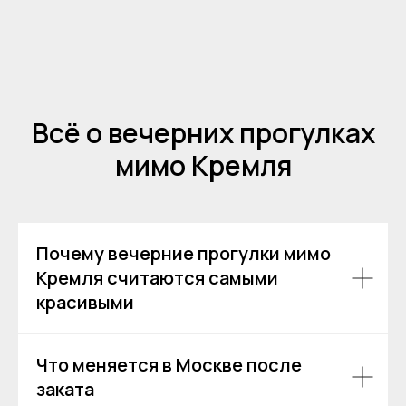
Всё о вечерних прогулках
мимо Кремля
Почему вечерние прогулки мимо
Остались вопросы?
Кремля считаются самыми
красивыми
+7
Что меняется в Москве после
заката
Я даю согласие на обработку моих