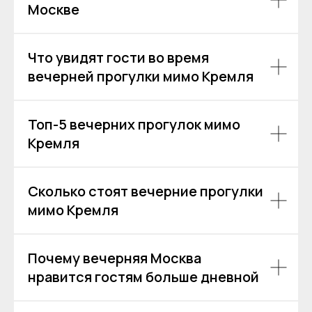
Москве
Что увидят гости во время
Аренда теплоходов
Контакты
вечерней прогулки мимо Кремля
Речные прогулки
О компании
Аренда яхт
История компании
VK
VIP КРУИЗЫ
Топ-5 вечерних прогулок мимо
+7 (499) 376 86-96
Yo
Мероприятия
Кремля
Ru
Выпускной
+7 (499) 992 99-89
Расписание
Сколько стоят вечерние прогулки
Покровский бульвар,
8с2А, Москва, 109028
мимо Кремля
ИП Зимин Дмитрий Вячеславович
ИНН 631625216995
Почему вечерняя Москва
Пользовательское соглашение
нравится гостям больше дневной
Политика обработки персональных данных
Согласие на обработку персональных данных