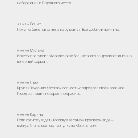
набережной и Парящего моста.
⭐⭐⭐⭐⭐ Денис
Покупка билетов заняла пару минут. Всё удобно и понятно.
⭐⭐⭐⭐⭐ Милана
Из всех прогулок по Москве-реке больше всего понравился именно
вечерний формат.
⭐⭐⭐⭐⭐ Глеб
Круиз «Вечерняя Москва» полностью оправдал своё название.
Город выглядит невероятно красиво.
⭐⭐⭐⭐⭐ Карина
Если хотите увидеть Москву в её самом красивом виде —
выбирайте вечернюю прогулку по Москве-реке.