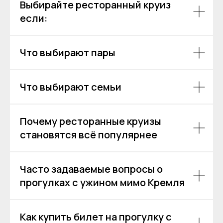
Выбирайте ресторанный круиз
если:
Что выбирают пары
Что выбирают семьи
Почему ресторанные круизы
становятся всё популярнее
Аренда теплоходов
Контакты
Речные прогулки
О компании
Часто задаваемые вопросы о
Аренда яхт
История компании
прогулках с ужином мимо Кремля
VK
VIP КРУИЗЫ
+7 (499) 376 86-96
Yo
Мероприятия
Ru
Выпускной
+7 (499) 992 99-89
Как купить билет на прогулку с
Расписание