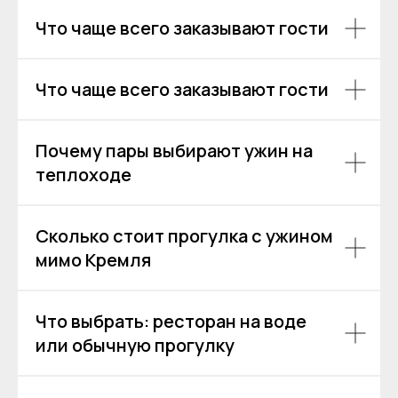
Что чаще всего заказывают гости
Остались вопросы?
Что чаще всего заказывают гости
+7
Почему пары выбирают ужин на
Я даю согласие на обработку моих
теплоходе
персональных данных на условиях
Согласия
и подтверждаю, что
ознакомлен(а) с
Политикой обработки
персональных данных
.
Сколько стоит прогулка с ужином
мимо Кремля
Отправить
Что выбрать: ресторан на воде
или обычную прогулку