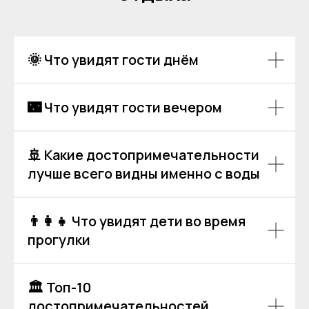
Остались вопросы?
🌞 Что увидят гости днём
+7
🌃 Что увидят гости вечером
Я даю согласие на обработку моих
персональных данных на условиях
🚢 Какие достопримечательности
Согласия
и подтверждаю, что
ознакомлен(а) с
Политикой обработки
лучше всего видны именно с воды
персональных данных
.
Отправить
👨‍👩‍👧 Что увидят дети во время
прогулки
🏛 Топ-10
достопримечательностей