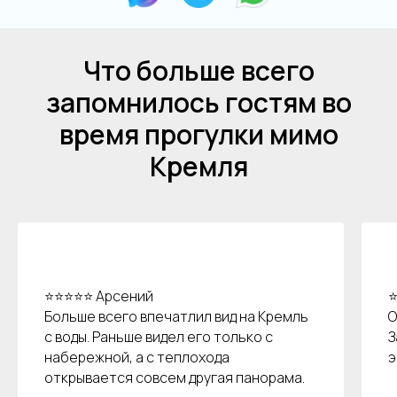
Что больше всего
запомнилось гостям во
время прогулки мимо
Кремля
⭐⭐⭐⭐⭐ Арсений
⭐
Больше всего впечатлил вид на Кремль
О
с воды. Раньше видел его только с
З
набережной, а с теплохода
э
открывается совсем другая панорама.