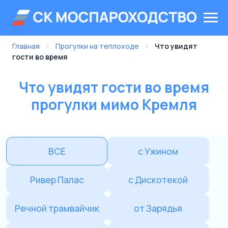
Главная
›
Прогулки на теплоходе
›
Что увидят
гости во время
Что увидят гости во время
прогулки мимо Кремля
ВСЕ
с Ужином
Ривер Палас
с Дискотекой
Речной трамвайчик
от Зарядья
от Китай-города
от Киевского вокзала
от Воробьевых гор
Концерты