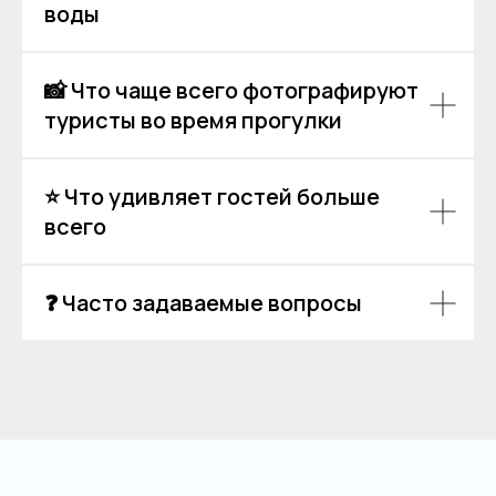
Расписание
воды
Покровский бульвар,
8с2А, Москва, 109028
📸 Что чаще всего фотографируют
ИП Зимин Дмитрий Вячеславович
ИНН 631625216995
туристы во время прогулки
Пользовательское соглашение
Политика обработки персональных данных
⭐ Что удивляет гостей больше
Согласие на обработку персональных данных
всего
❓ Часто задаваемые вопросы