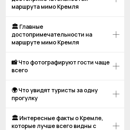
маршрута мимо Кремля
🏛 Главные
достопримечательности на
маршруте мимо Кремля
📸 Что фотографируют гости чаще
всего
Аренда теплоходов
Контакты
🌍 Что увидят туристы за одну
Речные прогулки
О компании
прогулку
Аренда яхт
История компании
VK
VIP КРУИЗЫ
+7 (499) 376 86-96
Yo
Мероприятия
🏛 Интересные факты о Кремле,
Ru
Выпускной
+7 (499) 992 99-89
которые лучше всего видны с